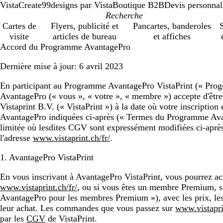
VistaCreate
99designs par Vista
Boutique B2B
Devis personnal
Cartes de
Flyers, publicité et
Pancartes, banderoles
S
visite
articles de bureau
et affiches
Accord du Programme AvantagePro
Dernière mise à jour: 6 avril 2023
En participant au Programme AvantagePro VistaPrint (« Progr
AvantagePro (« vous », « votre », « membre ») accepte d'êtr
Vistaprint B.V. (« VistaPrint ») à la date où votre inscription
AvantagePro indiquées ci-après (« Termes du Programme Ava
limitée où lesdites CGV sont expressément modifiées ci-après
l'adresse
www.vistaprint.ch/fr/
.
1. AvantagePro VistaPrint
En vous inscrivant à AvantagePro VistaPrint, vous pourrez ach
www.vistaprint.ch/fr/
, ou si vous êtes un membre Premium, sur
AvantagePro pour les membres Premium »), avec les prix, les 
leur achat. Les commandes que vous passez sur
www.vistaprin
par les
CGV
de VistaPrint.