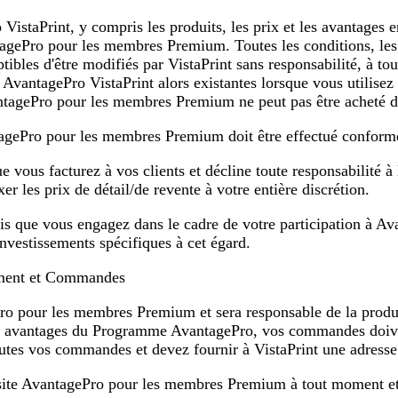
 VistaPrint, y compris les produits, les prix et les avantages 
ePro pour les membres Premium. Toutes les conditions, les prod
ptibles d'être modifiés par VistaPrint sans responsabilité, à
e AvantagePro VistaPrint alors existantes lorsque vous utilis
AvantagePro pour les membres Premium ne peut pas être acheté 
ntagePro pour les membres Premium doit être effectué confo
ue vous facturez à vos clients et décline toute responsabilité à
r les prix de détail/de revente à votre entière discrétion.
ais que vous engagez dans le cadre de votre participation à Ava
nvestissements spécifiques à cet égard.
ement et Commandes
ePro pour les membres Premium et sera responsable de la produ
 avantages du Programme AvantagePro, vos commandes doiven
utes vos commandes et devez fournir à VistaPrint une adresse 
au site AvantagePro pour les membres Premium à tout moment et