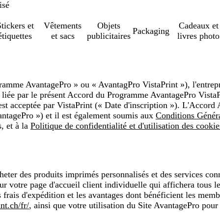
isé
tickers et
Vêtements
Objets
Cadeaux et
Packaging
étiquettes
et sacs
publicitaires
livres photo
amme AvantagePro » ou « AvantagPro VistaPrint »), l'entrepri
e liée par le présent Accord du Programme AvantagePro VistaP
 est acceptée par VistaPrint (« Date d'inscription »). L'Accord
ntagePro ») et il est également soumis aux
Conditions Génér
, et à la
Politique de confidentialité et d'utilisation des cookie
eter des produits imprimés personnalisés et des services conne
 votre page d'accueil client individuelle qui affichera tous l
frais d'expédition et les avantages dont bénéficient les mem
t.ch/fr/
, ainsi que votre utilisation du Site AvantagePro pou