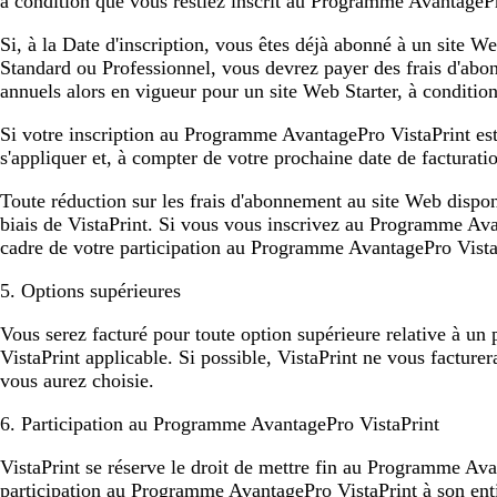
à condition que vous restiez inscrit au Programme AvantagePr
Si, à la Date d'inscription, vous êtes déjà abonné à un site 
Standard ou Professionnel, vous devrez payer des frais d'ab
annuels alors en vigueur pour un site Web Starter, à conditi
Si votre inscription au Programme AvantagePro VistaPrint est r
s'appliquer et, à compter de votre prochaine date de facturat
Toute réduction sur les frais d'abonnement au site Web dispo
biais de VistaPrint. Si vous vous inscrivez au Programme Avan
cadre de votre participation au Programme AvantagePro Vista
5. Options supérieures
Vous serez facturé pour toute option supérieure relative à u
VistaPrint applicable. Si possible, VistaPrint ne vous facture
vous aurez choisie.
6. Participation au Programme AvantagePro VistaPrint
VistaPrint se réserve le droit de mettre fin au Programme Avan
participation au Programme AvantagePro VistaPrint à son enti