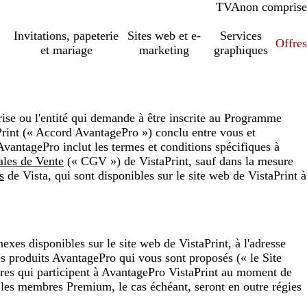
TVA
comprise
non comprise
Invitations, papeterie
Sites web et e-
Services
Offres
et mariage
marketing
graphiques
se ou l'entité qui demande à être inscrite au Programme
rint (« Accord AvantagePro ») conclu entre vous et
 AvantagePro inclut les termes et conditions spécifiques à
ales de Vente
(« CGV ») de VistaPrint, sauf dans la mesure
s
de Vista, qui sont disponibles sur le site web de VistaPrint à
xes disponibles sur le site web de VistaPrint, à l'adresse
es produits AvantagePro qui vous sont proposés (« le Site
bres qui participent à AvantagePro VistaPrint au moment de
r les membres Premium, le cas échéant, seront en outre régies