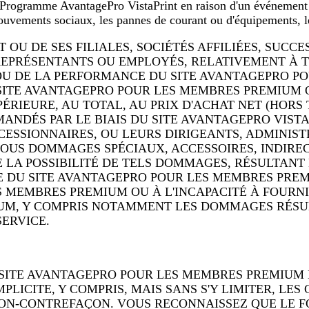
du Programme AvantagePro VistaPrint en raison d'un événement
 mouvements sociaux, les pannes de courant ou d'équipements, l
 OU DE SES FILIALES, SOCIÉTÉS AFFILIÉES, SUCC
, REPRÉSENTANTS OU EMPLOYÉS, RELATIVEMENT 
 OU DE LA PERFORMANCE DU SITE AVANTAGEPRO P
ITE AVANTAGEPRO POUR LES MEMBRES PREMIUM OU
RIEURE, AU TOTAL, AU PRIX D'ACHAT NET (HORS 
NDÉS PAR LE BIAIS DU SITE AVANTAGEPRO VISTAP
S, CESSIONNAIRES, OU LEURS DIRIGEANTS, ADMINI
OUS DOMMAGES SPÉCIAUX, ACCESSOIRES, INDIRE
 DE LA POSSIBILITÉ DE TELS DOMMAGES, RÉSULTA
CE DU SITE AVANTAGEPRO POUR LES MEMBRES PREM
 MEMBRES PREMIUM OU À L'INCAPACITÉ À FOURN
UM, Y COMPRIS NOTAMMENT LES DOMMAGES RÉSULT
SERVICE.
ITE AVANTAGEPRO POUR LES MEMBRES PREMIUM ET
PLICITE, Y COMPRIS, MAIS SANS S'Y LIMITER, L
 NON-CONTREFAÇON. VOUS RECONNAISSEZ QUE L