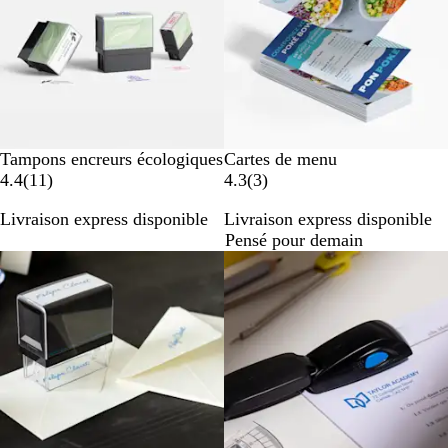
Tampons encreurs écologiques
Cartes de menu
a
a
4.4
(
11
)
4.3
(
3
)
v
v
Livraison express disponible
Livraison express disponible
i
i
Pensé pour demain
s
s