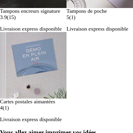
Tampons encreurs signature
Tampons de poche
a
A
3.9
(
15
)
5
(
1
)
v
v
Livraison express disponible
Livraison express disponible
i
i
s
s
Cartes postales aimantées
A
4
(
1
)
v
Livraison express disponible
i
s
Vous allez aimer imprimer vos idées.