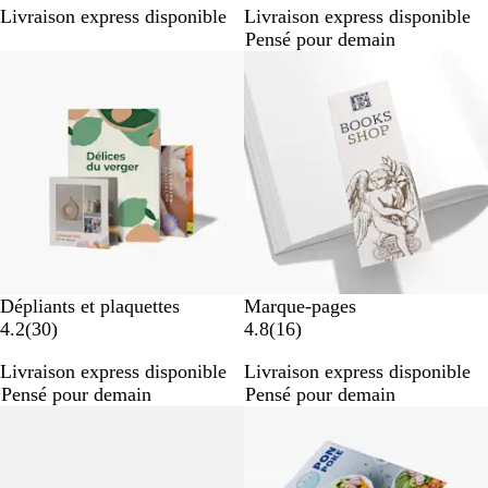
Livraison express disponible
Livraison express disponible
i
i
Pensé pour demain
s
s
Dépliants et plaquettes
Marque-pages
a
a
4.2
(
30
)
4.8
(
16
)
v
v
Livraison express disponible
Livraison express disponible
i
i
Pensé pour demain
Pensé pour demain
s
s