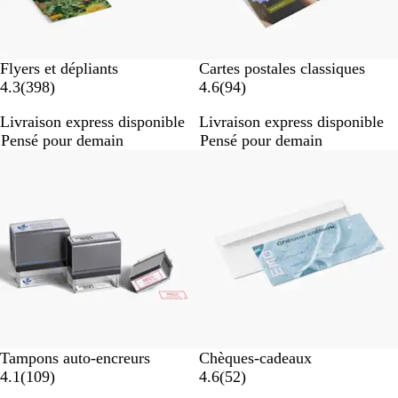
Flyers et dépliants
Cartes postales classiques
a
a
4.3
(
398
)
4.6
(
94
)
v
v
Livraison express disponible
Livraison express disponible
i
i
Pensé pour demain
Pensé pour demain
s
s
Best-seller
Best-seller
Tampons auto-encreurs
Chèques-cadeaux
a
a
4.1
(
109
)
4.6
(
52
)
v
v