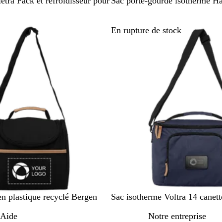
N
D
ietra Pack et refroidisseur pour
Sac porte-gourde isotherme H
o
u
i
n
En rupture de stock
r
e
B
G
en plastique recyclé Bergen
Sac isotherme Voltra 14 canett
l
r
Aide
Notre entreprise
e
i