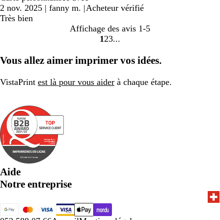
2 nov. 2025
|
fanny m.
|
Acheteur vérifié
Très bien
Affichage des avis
1-5
1
2
3
Accéder
Accéder
Accéder
à
à
à
Vous allez aimer imprimer vos idées.
la
la
la
page
page
page
VistaPrint
est là pour vous aider
à chaque étape.
Aide
Notre entreprise