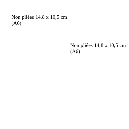
t
r
é
r
n
c
é
Non pliées 14,8 x 10,5 cm
(A6)
Non pliées 14,8 x 10,5 cm
(A6)
Chargement
Chargement