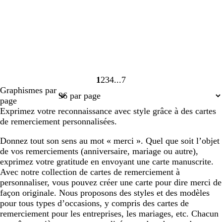
1
2
3
4
7
Page
Page
Page
Page
Page
Graphismes par
1
2
3
4
7
page
Exprimez votre reconnaissance avec style grâce à des cartes
de remerciement personnalisées.
Donnez tout son sens au mot « merci ». Quel que soit l’objet
de vos remerciements (anniversaire, mariage ou autre),
exprimez votre gratitude en envoyant une carte manuscrite.
Avec notre collection de cartes de remerciement à
personnaliser, vous pouvez créer une carte pour dire merci de
façon originale. Nous proposons des styles et des modèles
pour tous types d’occasions, y compris des cartes de
remerciement pour les entreprises, les mariages, etc. Chacun