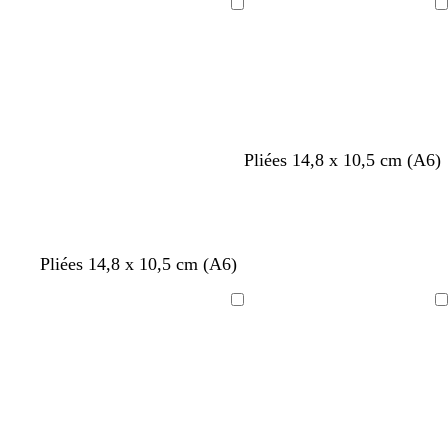
v
i
i
Chargement
Chargement
e
r
r
Pliées 14,8 x 10,5 cm (A6)
Pliées 14,8 x 10,5 cm (A6)
Chargement
Chargement