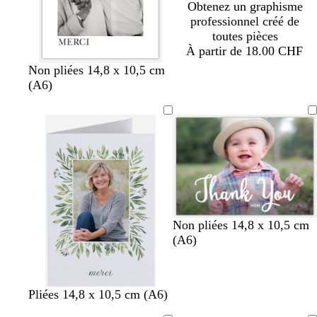
Obtenez un graphisme
professionnel créé de
toutes pièces
À partir de 18.00 CHF
b
n
g
Non pliées 14,8 x 10,5 cm
l
o
r
(A6)
a
i
i
n
r
s
c
f
o
n
c
é
v
f
g
g
g
f
g
Non pliées 14,8 x 10,5 cm
e
a
r
r
r
a
r
(A6)
r
u
i
i
i
u
i
t
v
s
s
s
v
s
o
e
c
c
e
Pliées 14,8 x 10,5 cm (A6)
l
l
l
i
a
a