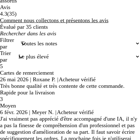
assortis
Avis
35
4.3
(
35
)
avis
Comment nous collectons et présentons les avis
Évalué par 35 clients
Mes
recherches
Filtrer
saisies
par
Trier
par
5
Cartes de remerciement
26 mai 2026
|
Roxane P.
|
Acheteur vérifié
Très bonne qualité et très contente de cette commande.
Rapide pour la livraison
3
Moyen
6 févr. 2026
|
Meyer N.
|
Acheteur vérifié
J'ai vraiment pas apprécié d'être accompagné d'une IA, il n'y
a pas la finesse de compréhension d'un professionnel et pas
de suggestion d'amélioration de sa part. Il faut savoir écrire
spécifiquement les ordres. La prochaine fois je n'utiliserai