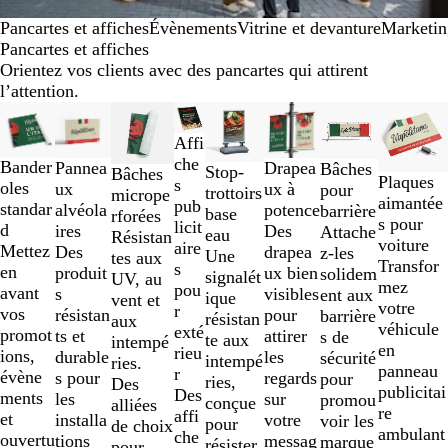
Pancartes et affiches
Évènements
Vitrine et devanture
Marketin
Pancartes et affiches
Orientez vos clients avec des pancartes qui attirent
l’attention.
Diapositives
Nouvelles options
Nouvelles options
Nouvelles options
Nouvelles options
Nouvelles
1
Affi
à
che
Bander
Drapea
Pannea
Bâches
Stop-
2
Bâches
Plaques
s
oles
ux à
ux
pour
trottoirs
sur
micrope
aimantée
pub
standar
potence
alvéola
barrière
base
8
rforées
s pour
licit
d
Des
ires
Attache
eau
Résistan
voiture
aire
Mettez
drapea
Des
z-les
Une
tes aux
Transfor
s
en
ux bien
produit
solidem
signalét
UV, au
mez
pou
avant
visibles
s
ent aux
ique
vent et
votre
r
vos
pour
résistan
barrière
résistan
aux
véhicule
exté
promot
attirer
ts et
s de
te aux
intempé
en
rieu
ions,
les
durable
sécurité
intempé
ries.
panneau
r
évène
regards
s pour
pour
ries,
Des
publicitai
Des
ments
sur
les
promou
conçue
alliées
re
affi
et
votre
installa
voir les
pour
de choix
ambulant
che
ouvertu
messag
tions
marque
résister
pour