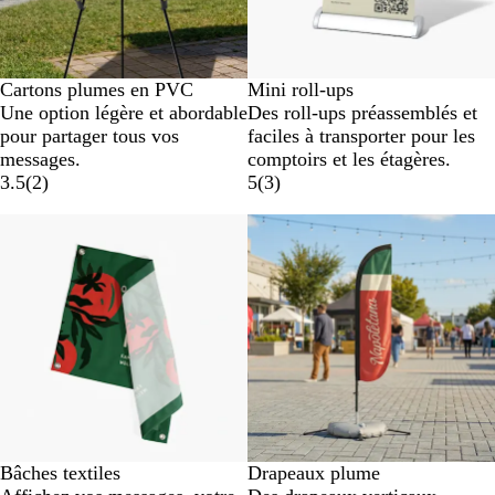
Cartons plumes en PVC
Mini roll-ups
Une option légère et abordable
Des roll-ups préassemblés et
pour partager tous vos
faciles à transporter pour les
messages.
comptoirs et les étagères.
3.5
(
2
)
5
(
3
)
Nouvelles options
Prix liste réduit
Bâches textiles
Drapeaux plume