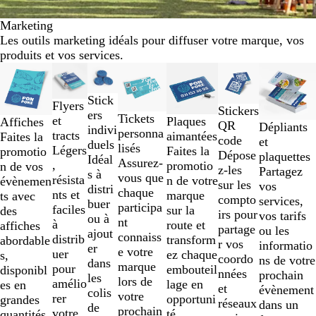
Marketing
Les outils marketing idéals pour diffuser votre marque, vos
produits et vos services.
Diapositives
Nouvelles options
Nouvelles options
Nouvelles options
1
à
Stick
Flyers
Stickers
2
ers
Tickets
et
Plaques
Affiches
QR
Dépliants
sur
indivi
personna
tracts
aimantées
Faites la
code
et
7
duels
lisés
Légers
Faites la
promotio
Dépose
plaquettes
Idéal
Assurez-
,
promotio
n de vos
z-les
Partagez
s à
vous que
résista
n de votre
évènemen
sur les
vos
distri
chaque
nts et
marque
ts avec
compto
services,
buer
participa
faciles
sur la
des
irs pour
vos tarifs
ou à
nt
à
route et
affiches
partage
ou les
ajout
connaiss
distrib
transform
abordable
r vos
informatio
er
e votre
uer
ez chaque
s,
coordo
ns de votre
dans
marque
pour
embouteil
disponibl
nnées
prochain
les
lors de
amélio
lage en
es en
et
évènement
colis
votre
rer
opportuni
grandes
réseaux
dans un
de
prochain
votre
té.
quantités.