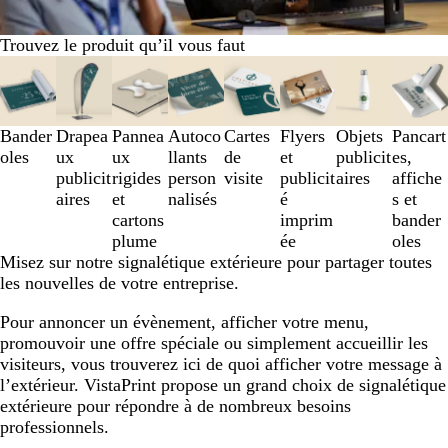
Trouvez le produit qu’il vous faut
Diapositives
1
à
3
Bander
Drapea
Pannea
Autoco
Cartes
Flyers
Objets
Pancart
sur
oles
ux
ux
llants
de
et
publicit
es,
8
publicit
rigides
person
visite
publicit
aires
affiche
aires
et
nalisés
é
s et
cartons
imprim
bander
plume
ée
oles
Misez sur notre signalétique extérieure pour partager toutes
les nouvelles de votre entreprise.
Pour annoncer un évènement, afficher votre menu,
promouvoir une offre spéciale ou simplement accueillir les
visiteurs, vous trouverez ici de quoi afficher votre message à
l’extérieur. VistaPrint propose un grand choix de signalétique
extérieure pour répondre à de nombreux besoins
professionnels.