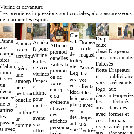
Vitrine et devanture
Les premières impressions sont cruciales, alors assurez-vous
de marquer les esprits.
Diapositives
Nouvelles options
Nouvelles options
Nouvelles options
Nouvelles option
Prix liste r
1
Che
à
Drap
Panne
vale
Drapea
Adhési
Pannea
2
eaux
Affiches
aux
ts
ux de
fs pour
ux en
sur
Drapeaux
classi
promoti
compo
de
magasi
vitrine
acryliqu
8
personnalis
ques
onnelles
sites
trott
n
Faites
e
és
Faites
Faites la
d’alum
oir
Accuei
de vos
Créez
Drapeaux
flotte
promoti
inium
Lég
llez
vitrines
une
publicitaire
r
on de
Créez
ers
vos
l’espac
atmosp
s résistants
votre
votre
un
et
clients
e
hère
aux
logo
entrepris
décor
idéa
et les
ultime
professi
intempéries
dans
e ou
moder
ls à
passant
pour
onnelle
, déclinés
les
évèneme
ne et
plac
s avec
mettre
à
dans des
airs
nt avec
attirez
er
un
en
l’intérie
formes et
avec
des
les
dev
drapea
avant
ur
formats
ces
affiches
passan
ant
u à
vos
comme
variés pour
drape
personna
ts avec
votr
l’entrée
offres
à
s’adapter à
aux
lisées