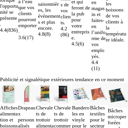
lorsque
à l’eau
et qui
en
les
saisonnièr
s de
l'opportu
que vos
feront de
magas
boissons
es, les
vos
nité se
clients
la pub
in et
de vos
évènement
clien
présente
pourront
pour
faites-
clients à
s et plus
ts.
.
emporter
votre
en
la
encore.
4.2
4.4
(
836
)
.
entrepris
l’unifo
températu
4.8
(
8
)
(
86
)
3.6
(
17
)
e.
rme de
re idéale.
4.5
(
6
)
vos
emplo
yés.
4.4
(
11
)
Publicité et signalétique extérieures tendance en ce moment
Diapositives
1
à
3
Affiches
Drapeau
Chevale
Chevale
Bandero
Bâches
sur
Bâches
alimenta
x
ts de
ts de
les en
textiles
7
microper
tion et
personn
trottoir
trottoir
vinyle
pour le
forées
boissons
alisés
alimenta
commer
pour le
secteur