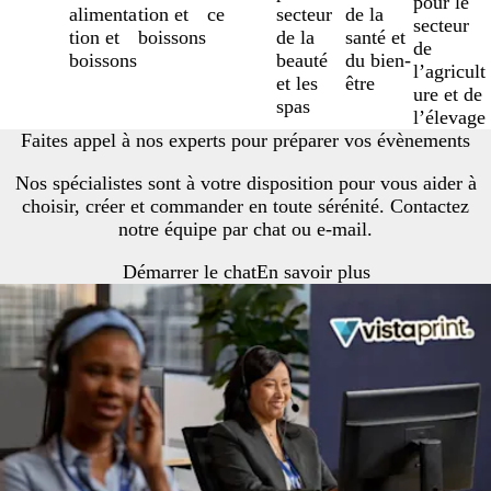
pour le
alimenta
tion et
ce
secteur
de la
secteur
tion et
boissons
de la
santé et
de
boissons
beauté
du bien-
l’agricult
et les
être
ure et de
spas
l’élevage
Faites appel à nos experts pour préparer vos évènements
Nos spécialistes sont à votre disposition pour vous aider à
choisir, créer et commander en toute sérénité. Contactez
notre équipe par chat ou e-mail.
Démarrer le chat
En savoir plus