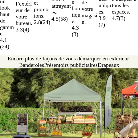
un
e
de
et
l’extéri
tous les
uniqu
attrayant
look
bou
votre
promot
eur de
espaces.
es.
es.
haut
tiqu
magasi
ions.
votre
4.7
(
3
)
3.9
4.5
(
58
)
de
e.
n.
2.8
(
24
)
bureau.
(
7
)
gamm
4.3
3.3
(
4
)
e.
(
3
)
4.1
(
24
)
Encore plus de façons de vous démarquer en extérieur.
Banderoles
Présentoirs publicitaires
Drapeaux