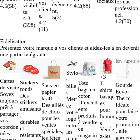
sociaux
format
vos
évèneme
visibili
4.2
(
88
)
4.5
(
58
)
.
profession
client
nt.
té.
nel.
s.
5
(
3
)
4.3
4.2
(
30
)
4.2
(
398
)
(
11
)
Fidélisation
Présentez votre marque à vos clients et aidez-les à en devenir
une partie intégrante.
Diapositives
Nouvelles options
Nouvelles options
En rupture
1
Stylo
à
+
3
s-
B
N
B
B
2
Cartes
Stickers
Tote
T-
Gourde
Sacs en
bille
l
o
l
l
sur
de visite
ronds
bags en
shirts
Eevo-
papier
s
a
i
e
e
7
Soyez
Des
coton
basiqu
Therm
kraft
Mett
n
r
u
u
toujours
stickers
D’excell
es
Idéale
Des alliés
ez
c
m
r
prêt à
amusants
ents
pour
pour faire
de choix
votre
a
o
partager
,
produits
homm
votre
pour les
logo
r
i
vos
durables
à vendre
e
promotion
ventes
entre
i
coordon
et
en
Vende
, elle
spéciales,
les
n
nées
résistants
magasin
z-les
gardera
les fêtes
main
e