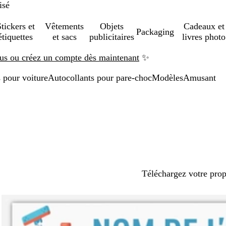
isé
tickers et
Vêtements
Objets
Cadeaux et
Packaging
étiquettes
et sacs
publicitaires
livres photo
us ou créez un compte dès maintenant
✨
 pour voiture
Autocollants pour pare-choc
Modèles
Amusant
Téléchargez votre pro