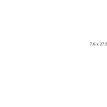
a
i
r
7.6 x 27.