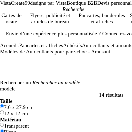
VistaCreate
99designs par Vista
Boutique B2B
Devis personnal
Cartes de
Flyers, publicité et
Pancartes, banderoles
S
visite
articles de bureau
et affiches
Diapositive
Envie d’une expérience plus personnalisée ?
Connectez-vo
1
sur
Accueil
Pancartes et affiches
Adhésifs
Autocollants et aimants
1
...
Modèles de Autocollants pour pare-choc - Amusant
Rechercher un
modèle
14 résultats
Filtres
Taille
7.6 x 27.9 cm
12 x 12 cm
Matériau
Transparent