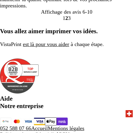
impressions.
Affichage des avis
6-10
1
2
3
Accéder
Accéder
Accéder
à
à
à
Vous allez aimer imprimer vos idées.
la
la
la
page
page
page
VistaPrint
est là pour vous aider
à chaque étape.
Aide
Notre entreprise
052 588 07 66
Accueil
Mentions légales