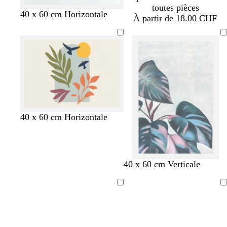
toutes pièces
g
g
b
40 x 60 cm Horizontale
À partir de 18.00 CHF
r
r
l
i
i
a
s
s
n
c
c
c
l
l
a
a
i
i
r
r
c
c
c
c
40 x 60 cm Horizontale
r
r
r
r
è
è
è
è
m
m
m
m
e
e
e
e
40 x 60 cm Verticale
Chargement
Chargement