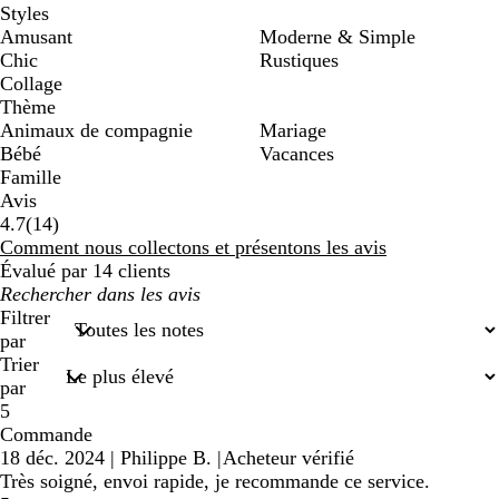
Styles
Amusant
Moderne & Simple
Chic
Rustiques
Collage
Thème
Animaux de compagnie
Mariage
Bébé
Vacances
Famille
Avis
14
4.7
(
14
)
avis
Comment nous collectons et présentons les avis
Évalué par 14 clients
Mes
recherches
Filtrer
saisies
par
Trier
par
5
Commande
18 déc. 2024
|
Philippe B.
|
Acheteur vérifié
Très soigné, envoi rapide, je recommande ce service.