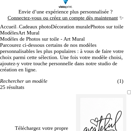
Diapositive
Envie d’une expérience plus personnalisée ?
1
Connectez-vous ou créez un compte dès maintenant
✨
sur
Accueil
Cadeaux photo
Décoration murale
Photos sur toile
1
...
Modèles
Art Mural
Modèles de Photos sur toile - Art Mural
Parcourez ci-dessous certains de nos modèles
personnalisables les plus populaires : à vous de faire votre
choix parmi cette sélection. Une fois votre modèle choisi,
ajoutez-y votre touche personnelle dans notre studio de
création en ligne.
Rechercher un modèle
(1)
25 résultats
Filtres
Téléchargez votre propre