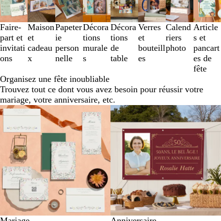
1
à
3
Faire-
Maison
Papeter
Décora
Décora
Verres
Calend
Article
sur
part et
et
ie
tions
tions
et
riers
s et
8
invitati
cadeau
person
murale
de
bouteill
photo
pancart
ons
x
nelle
s
table
es
es de
fête
Organisez une fête inoubliable
Trouvez tout ce dont vous avez besoin pour réussir votre
mariage, votre anniversaire, etc.
Mariage
Anniversaire