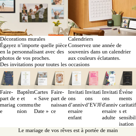
Décorations murales
Calendriers
Égayez n’importe quelle pièce
Conservez une année de
en la personnalisant avec des
souvenirs dans un calendrier
photos de vos proches.
aux couleurs éclatantes.
Des invitations pour toutes les occasions
Diapositives
1
à
3
Faire-
Baptêm
Cartes
Faire-
Invitati
Invitati
Invitati
Événe
sur
part de
e et
« Save
part de
ons
ons
ons
ments
8
mariag
commu
the
naissan
d’anniv
d’EVJF
d'anniv
caritatif
e
nion
Date »
ce
ersaire
ersaire
s et
enfant
adulte
sensibil
isation
Le mariage de vos rêves est à portée de main