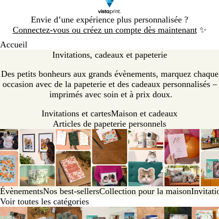
Diapositive
Envie d’une expérience plus personnalisée ?
1
Connectez-vous ou créez un compte dès maintenant
✨
sur
Accueil
1
Invitations, cadeaux et papeterie
Des petits bonheurs aux grands évènements, marquez chaque
occasion avec de la papeterie et des cadeaux personnalisés –
imprimés avec soin et à prix doux.
Invitations et cartes
Maison et cadeaux
Articles de papeterie personnels
Évènements
Nos best-sellers
Collection pour la maison
Invitati
Voir toutes les catégories
Diapositives