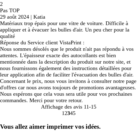
2
Pas TOP
29 août 2024
|
Katia
Matériaux trop épais pour une vitre de voiture. Difficile à
appliquer et à évacuer les bulles d'air. Un peu cher pour la
qualité
Réponse du Service client VistaPrint :
Nous sommes désolés que le produit n'ait pas répondu à vos
attentes. L'épaisseur exacte des autocollants est bien
mentionnée dans la description du produit sur notre site, et
nous fournissons également des instructions détaillées pour
leur application afin de faciliter l'évacuation des bulles d'air.
Concernant le prix, nous vous invitons à consulter notre page
d'offres car nous avons toujours de promotions avantageuses.
Nous espérons que cela vous sera utile pour vos prochaines
commandes. Merci pour votre retour.
Affichage des avis
11-15
1
2
3
4
5
Accéder
Accéder
Accéder
Accéder
Accéder
à
à
à
à
à
Vous allez aimer imprimer vos idées.
la
la
la
la
la
page
page
page
page
page