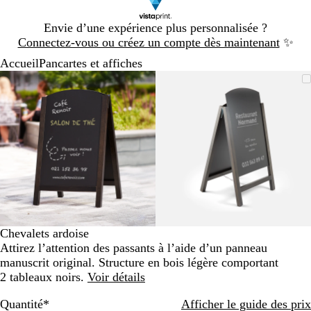
Diapositive
Envie d’une expérience plus personnalisée ?
1
Connectez-vous ou créez un compte dès maintenant
✨
sur
Accueil
Pancartes et affiches
1
Diapositive
Image
Zoom
Utilisez
Cliquez
Image
Zoom
Utilisez
Cliquez
1
zoomable
au
les
pour
zoomable
au
les
pour
sur
minimum
touches
développer
minimum
touches
développer
2
plus
plus
et
et
moins
moins
pour
pour
zoomer
zoomer
et
et
les
les
touches
touches
Chevalets ardoise
fléchées
fléchées
Attirez l’attention des passants à l’aide d’un panneau
pour
pour
manuscrit original. Structure en bois légère comportant
faire
faire
2 tableaux noirs.
Voir détails
défiler
défiler
Quantité
*
Afficher le guide des prix