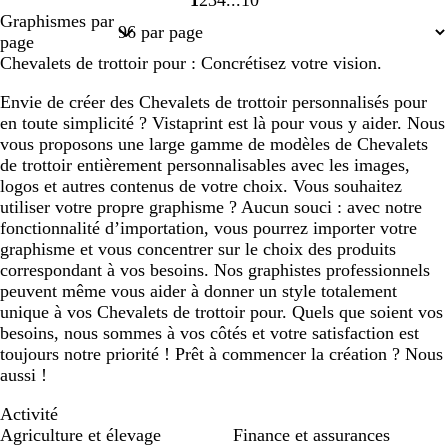
1
2
3
4
10
Page
Page
Page
Page
Page
Graphismes par
1
2
3
4
10
page
Chevalets de trottoir pour : Concrétisez votre vision.
Envie de créer des Chevalets de trottoir personnalisés pour
en toute simplicité ? Vistaprint est là pour vous y aider. Nous
vous proposons une large gamme de modèles de Chevalets
de trottoir entièrement personnalisables avec les images,
logos et autres contenus de votre choix. Vous souhaitez
utiliser votre propre graphisme ? Aucun souci : avec notre
fonctionnalité d’importation, vous pourrez importer votre
graphisme et vous concentrer sur le choix des produits
correspondant à vos besoins. Nos graphistes professionnels
peuvent même vous aider à donner un style totalement
unique à vos Chevalets de trottoir pour. Quels que soient vos
besoins, nous sommes à vos côtés et votre satisfaction est
toujours notre priorité ! Prêt à commencer la création ? Nous
aussi !
Activité
Agriculture et élevage
Finance et assurances