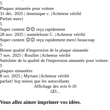
5
Plaques aimantée pour voiture
31 déc. 2025
|
dominique c.
|
Acheteur vérifié
Parfait merci
5
Super content 😊😊 reçu rapidement
28 nov. 2025
|
numelelouis C.
|
Acheteur vérifié
Super content 😊😊 reçu rapidement merci beaucoup
5
Bonne qualité d'impression de la plaque aimantée
7 nov. 2025
|
Rouiller
|
Acheteur vérifié
Satisfaite de la qualité de l'impression aimantée pour voiture.
5
plaques aimantées
8 oct. 2025
|
Myriam
|
Acheteur vérifié
parfait! bcp mieux que les autocollants
Affichage des avis
6-10
1
2
3
Accéder
Accéder
Accéder
à
à
à
Vous allez aimer imprimer vos idées.
la
la
la
page
page
page