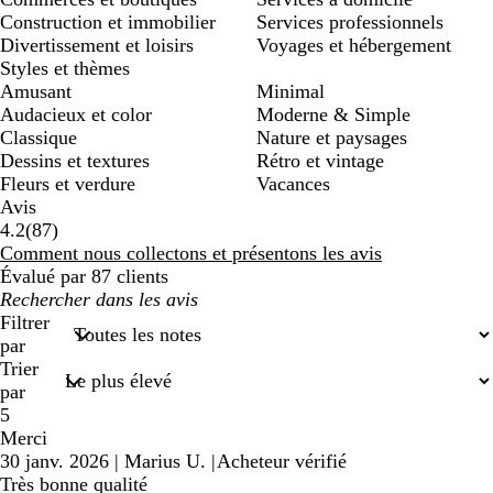
Construction et immobilier
Services professionnels
Divertissement et loisirs
Voyages et hébergement
Styles et thèmes
Amusant
Minimal
Audacieux et color
Moderne & Simple
Classique
Nature et paysages
Dessins et textures
Rétro et vintage
Fleurs et verdure
Vacances
Avis
87
4.2
(
87
)
avis
Comment nous collectons et présentons les avis
Évalué par 87 clients
Mes
recherches
Filtrer
saisies
par
Trier
par
5
Merci
30 janv. 2026
|
Marius U.
|
Acheteur vérifié
Très bonne qualité