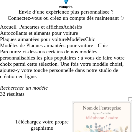
Diapositive
Envie d’une expérience plus personnalisée ?
1
Connectez-vous ou créez un compte dès maintenant
✨
sur
Accueil
Pancartes et affiches
Adhésifs
1
...
Autocollants et aimants pour voiture
Plaques aimantées pour voiture
Modèles
Chic
Modèles de Plaques aimantées pour voiture - Chic
Parcourez ci-dessous certains de nos modèles
personnalisables les plus populaires : à vous de faire votre
choix parmi cette sélection. Une fois votre modèle choisi,
ajoutez-y votre touche personnelle dans notre studio de
création en ligne.
Rechercher un modèle
32 résultats
Filtres
Téléchargez votre propre
graphisme