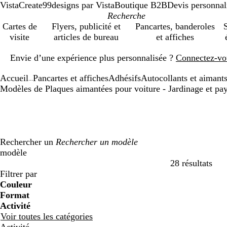
VistaCreate
99designs par Vista
Boutique B2B
Devis personnal
Cartes de
Flyers, publicité et
Pancartes, banderoles
S
visite
articles de bureau
et affiches
Diapositive
Envie d’une expérience plus personnalisée ?
Connectez-vo
1
sur
Accueil
Pancartes et affiches
Adhésifs
Autocollants et aimants
1
...
Modèles de Plaques aimantées pour voiture - Jardinage et pa
Rechercher un
modèle
28 résultats
Filtres
Filtrer par
Couleur
B
B
V
V
J
J
o
o
R
R
G
G
B
B
N
N
M
M
C
C
V
V
R
R
Format
l
l
e
e
a
a
r
r
o
o
r
r
l
l
o
o
a
a
r
r
i
i
o
o
Activité
e
e
r
r
u
u
a
a
u
u
i
i
a
a
i
i
r
r
è
è
o
o
s
s
Voir toutes les catégories
u
u
t
t
n
n
n
n
g
g
s
s
n
n
r
r
r
r
m
m
l
l
e
e