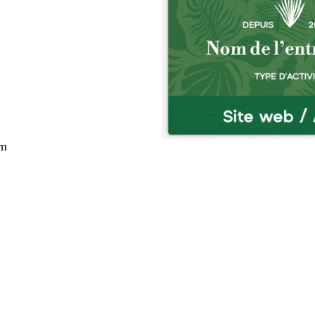
cm
nt