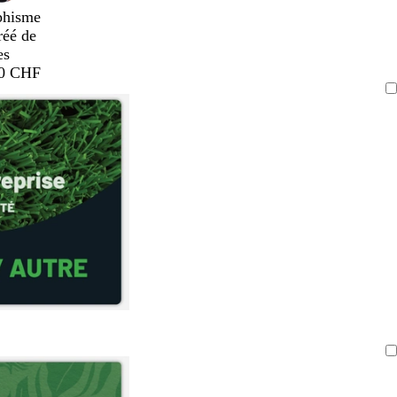
phisme
réé de
es
00 CHF