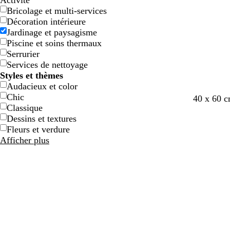
Activité
e
e
g
g
e
e
c
c
o
o
e
e
e
e
Bricolage et multi-services
e
e
n
n
t
t
Décoration intérieure
Jardinage et paysagisme
Piscine et soins thermaux
Serrurier
Services de nettoyage
Styles et thèmes
Audacieux et color
Chic
v
v
b
40 x 60 
Classique
e
e
l
Dessins et textures
r
r
a
Fleurs et verdure
t
t
n
Afficher plus
d
f
c
’
o
e
r
a
ê
u
t