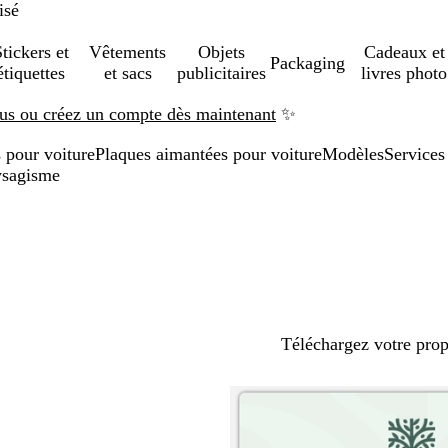
isé
tickers et
Vêtements
Objets
Cadeaux et
Packaging
étiquettes
et sacs
publicitaires
livres photo
us ou créez un compte dès maintenant
✨
 pour voiture
Plaques aimantées pour voiture
Modèles
Services
ysagisme
Téléchargez votre pro