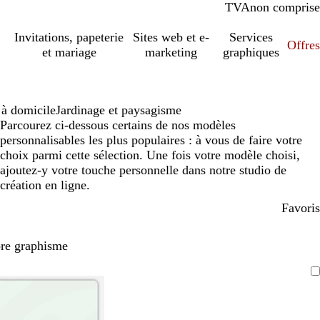
TVA
comprise
non comprise
Invitations, papeterie
Sites web et e-
Services
Offres
et mariage
marketing
graphiques
 à domicile
Jardinage et paysagisme
Parcourez ci-dessous certains de nos modèles
personnalisables les plus populaires : à vous de faire votre
choix parmi cette sélection. Une fois votre modèle choisi,
ajoutez-y votre touche personnelle dans notre studio de
création en ligne.
Favoris
pre graphisme