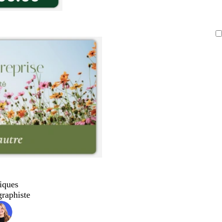
iques
graphiste