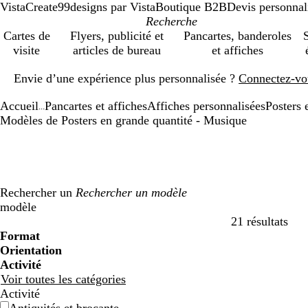
VistaCreate
99designs par Vista
Boutique B2B
Devis personnal
Cartes de
Flyers, publicité et
Pancartes, banderoles
S
visite
articles de bureau
et affiches
Diapositive
Envie d’une expérience plus personnalisée ?
Connectez-vo
1
sur
Accueil
Pancartes et affiches
Affiches personnalisées
Posters 
1
...
Modèles de Posters en grande quantité - Musique
Rechercher un
modèle
21 résultats
Filtres
Format
Orientation
Activité
Voir toutes les catégories
Activité