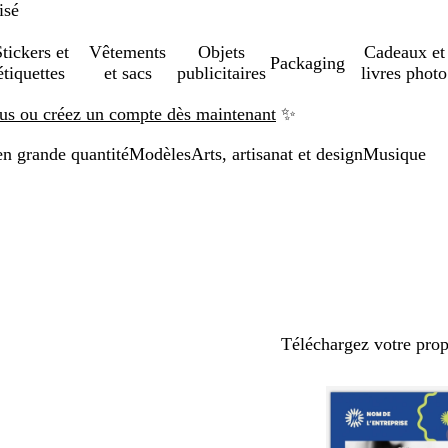
isé
tickers et
Vêtements
Objets
Cadeaux et
Packaging
étiquettes
et sacs
publicitaires
livres photo
us ou créez un compte dès maintenant
✨
en grande quantité
Modèles
Arts, artisanat et design
Musique
Téléchargez votre pro