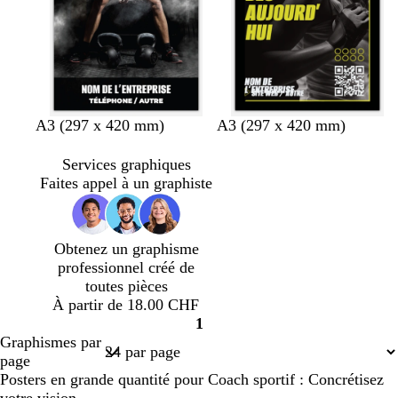
é
n
t
t
c
é
n
n
n
n
n
n
n
n
b
b
n
A3 (297 x 420 mm)
A3 (297 x 420 mm)
o
o
o
o
o
o
o
o
o
l
o
i
i
i
i
i
i
i
i
r
e
i
Services graphiques
r
r
r
r
r
r
r
r
d
u
r
Faites appel à un graphiste
e
f
a
o
u
n
Obtenez un graphisme
x
c
professionnel créé de
é
toutes pièces
À partir de 18.00 CHF
1
Page
Graphismes par
1
page
Posters en grande quantité pour Coach sportif : Concrétisez