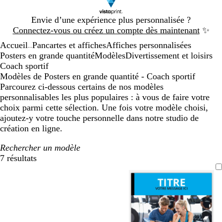
Diapositive
Envie d’une expérience plus personnalisée ?
1
Connectez-vous ou créez un compte dès maintenant
✨
sur
Accueil
Pancartes et affiches
Affiches personnalisées
1
...
Posters en grande quantité
Modèles
Divertissement et loisirs
Coach sportif
Modèles de Posters en grande quantité - Coach sportif
Parcourez ci-dessous certains de nos modèles
personnalisables les plus populaires : à vous de faire votre
choix parmi cette sélection. Une fois votre modèle choisi,
ajoutez-y votre touche personnelle dans notre studio de
création en ligne.
Rechercher un modèle
7 résultats
Filtres