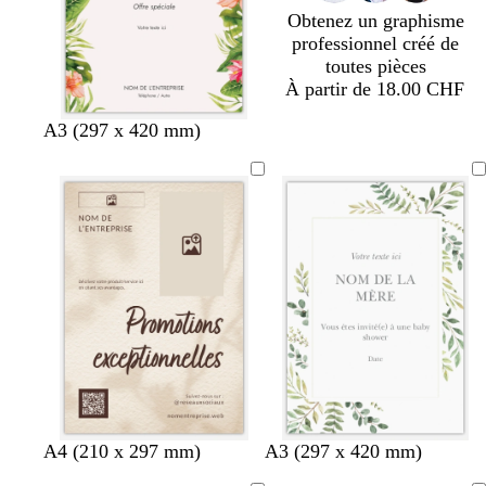
Obtenez un graphisme
professionnel créé de
toutes pièces
À partir de 18.00 CHF
A3 (297 x 420 mm)
c
g
c
c
g
A4 (210 x 297 mm)
A3 (297 x 420 mm)
r
r
r
r
r