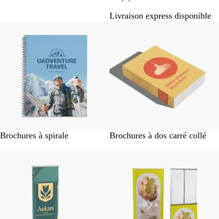
r
e
c
m
s
e
v
Livraison express disponible
o
a
i
i
r
s
i
n
e
Brochures à spirale
Brochures à dos carré collé
Best-seller