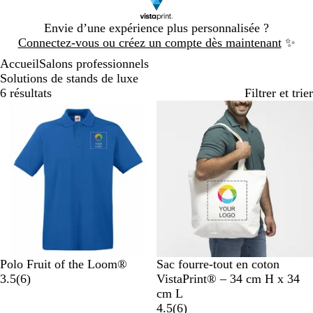
Diapositive
Envie d’une expérience plus personnalisée ?
1
Connectez-vous ou créez un compte dès maintenant
✨
sur
Accueil
Salons professionnels
1
Solutions de stands de luxe
6 résultats
Filtrer et trier
Best-seller
Nouvelles options
B
R
B
B
N
B
Polo Fruit of the Loom®
Sac fourre-tout en coton
l
o
l
l
o
a
e
3.5
(
6
)
VistaPrint® – 34 cm H x 34
e
u
a
e
i
v
i
cm L
u
g
n
u
r
i
g
a
4.5
(
6
)