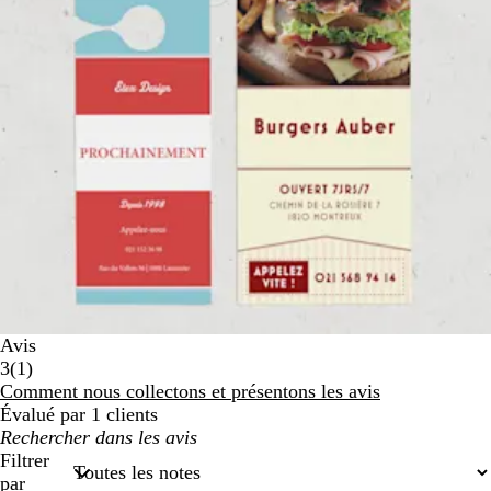
Avis
1
3
(
1
)
avis
Comment nous collectons et présentons les avis
Évalué par 1 clients
Mes
recherches
Filtrer
saisies
par