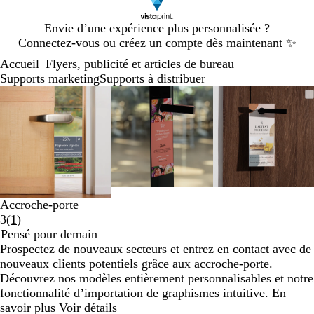
Diapositive
Envie d’une expérience plus personnalisée ?
1
Connectez-vous ou créez un compte dès maintenant
✨
sur
Accueil
Flyers, publicité et articles de bureau
1
...
Supports marketing
Supports à distribuer
Diapositive
Image
Zoom
Utilisez
Cliquez
Image
Zoom
Utilisez
Cliquez
Image
Zoom
Utilisez
Cliquez
1
zoomable
au
les
pour
zoomable
au
les
pour
zoomable
au
les
pour
sur
minimum
touches
développer
minimum
touches
développer
minimum
touches
développe
3
plus
plus
plus
et
et
et
moins
moins
moins
pour
pour
pour
zoomer
zoomer
zoomer
Accroche-porte
et
et
et
Lire
3
(
1
)
les
les
les
les
Pensé pour demain
touches
touches
touches
1
Prospectez de nouveaux secteurs et entrez en contact avec de
fléchées
fléchées
fléchées
avis
nouveaux clients potentiels grâce aux accroche-porte.
pour
pour
pour
Découvrez nos modèles entièrement personnalisables et notre
faire
faire
faire
fonctionnalité d’importation de graphismes intuitive. En
défiler
défiler
défiler
savoir plus
Voir détails