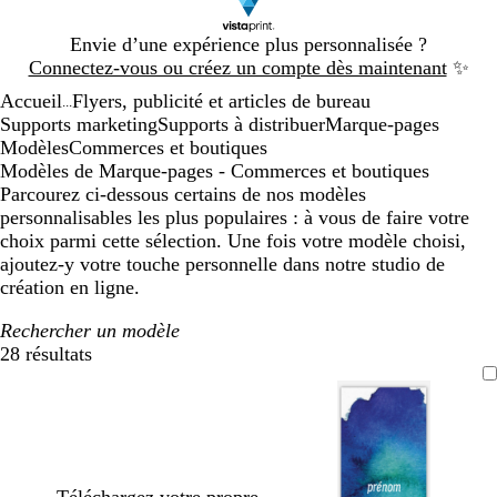
Diapositive
Envie d’une expérience plus personnalisée ?
1
Connectez-vous ou créez un compte dès maintenant
✨
sur
Accueil
Flyers, publicité et articles de bureau
1
...
Supports marketing
Supports à distribuer
Marque-pages
Modèles
Commerces et boutiques
Modèles de Marque-pages - Commerces et boutiques
Parcourez ci-dessous certains de nos modèles
personnalisables les plus populaires : à vous de faire votre
choix parmi cette sélection. Une fois votre modèle choisi,
ajoutez-y votre touche personnelle dans notre studio de
création en ligne.
Rechercher un modèle
28 résultats
Filtres