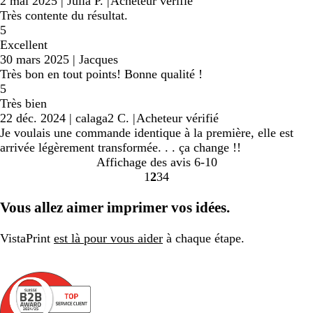
2 mai 2025
|
Julia P.
|
Acheteur vérifié
Très contente du résultat.
5
Excellent
30 mars 2025
|
Jacques
Très bon en tout points! Bonne qualité !
5
Très bien
22 déc. 2024
|
calaga2 C.
|
Acheteur vérifié
Je voulais une commande identique à la première, elle est
arrivée légèrement transformée. . . ça change !!
Affichage des avis
6-10
1
2
3
4
Accéder
Accéder
Accéder
Accéder
à
à
à
à
Vous allez aimer imprimer vos idées.
la
la
la
la
page
page
page
page
VistaPrint
est là pour vous aider
à chaque étape.