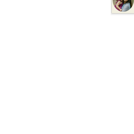
nt
nt