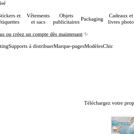
isé
tickers et
Vêtements
Objets
Cadeaux et
Packaging
étiquettes
et sacs
publicitaires
livres photo
us ou créez un compte dès maintenant
✨
ting
Supports à distribuer
Marque-pages
Modèles
Chic
Téléchargez votre pro