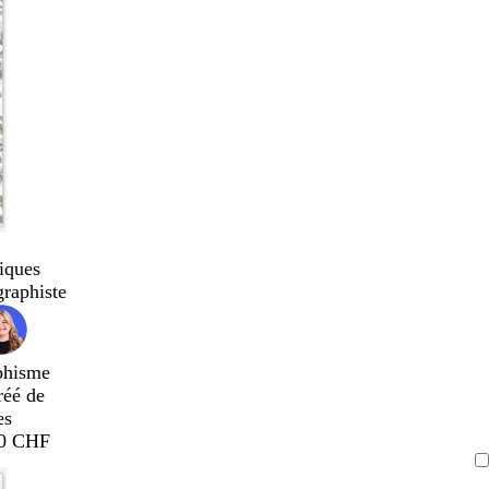
iques
graphiste
phisme
réé de
es
00 CHF