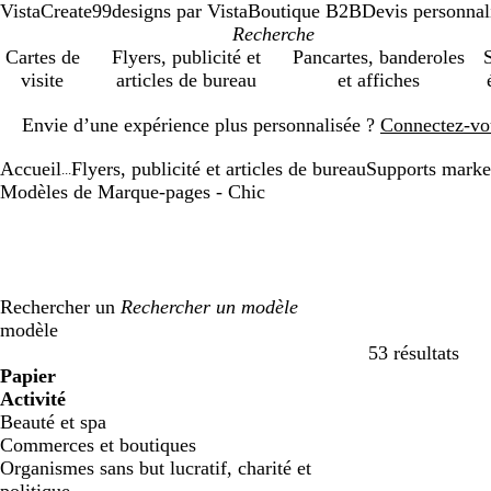
VistaCreate
99designs par Vista
Boutique B2B
Devis personnal
Cartes de
Flyers, publicité et
Pancartes, banderoles
S
visite
articles de bureau
et affiches
Diapositive
Envie d’une expérience plus personnalisée ?
Connectez-vo
1
sur
Accueil
Flyers, publicité et articles de bureau
Supports marke
1
...
Modèles de Marque-pages - Chic
Rechercher un
modèle
53 résultats
Filtres
Papier
Activité
Beauté et spa
Commerces et boutiques
Organismes sans but lucratif, charité et