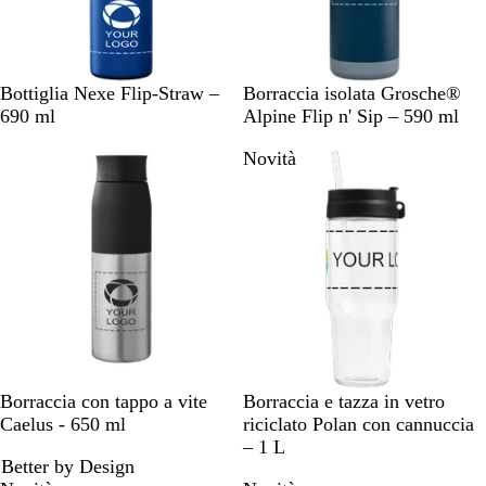
B
D
R
N
B
B
N
Bottiglia Nexe Flip-Straw –
Borraccia isolata Grosche®
l
u
o
e
l
i
e
690 ml
Alpine Flip n' Sip – 590 ml
u
n
s
r
u
a
r
Novità
n
a
s
o
s
n
o
a
o
c
c
v
u
o
y
r
o
N
D
B
A
B
N
S
B
R
B
Borraccia con tappo a vite
Borraccia e tazza in vetro
e
u
l
z
i
e
a
l
o
i
Caelus - 650 ml
riciclato Polan con cannuccia
r
n
u
z
a
r
l
u
s
a
– 1 L
Better by Design
o
a
n
u
n
o
v
n
s
n