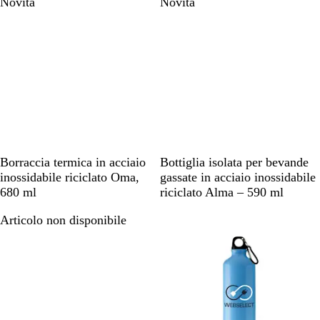
Novità
Novità
a
r
c
i
a
o
c
v
r
o
a
v
o
y
o
y
N
B
B
N
D
Borraccia termica in acciaio
Bottiglia isolata per bevande
e
l
i
e
u
inossidabile riciclato Oma,
gassate in acciaio inossidabile
r
u
a
r
n
680 ml
riciclato Alma – 590 ml
o
n
n
o
a
Articolo non disponibile
Articolo non disponibile
a
c
v
o
y