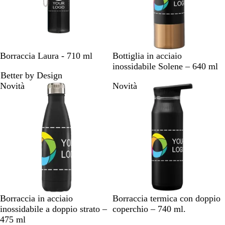
o
o
N
V
B
R
T
N
Borraccia Laura - 710 ml
Bottiglia in acciaio
e
e
l
o
r
e
inossidabile Solene – 640 ml
Better by Design
r
r
u
s
a
r
Novità
Novità
o
d
m
s
s
o
e
a
o
p
r
a
i
r
n
e
o
n
t
e
N
C
B
B
N
B
D
Borraccia in acciaio
Borraccia termica con doppio
e
r
i
l
e
l
u
inossidabile a doppio strato –
coperchio – 740 ml.
r
o
a
u
r
u
n
475 ml