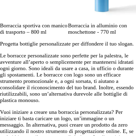
N
V
R
C
B
N
B
B
B
R
Borraccia sportiva con manico
Borraccia in alluminio con
e
e
o
a
l
e
i
l
l
o
di trasporto – 800 ml
moschettone - 770 ml
r
r
s
n
u
r
a
u
u
s
Progetta bottiglie personalizzate per diffondere il tuo slogan.
o
d
s
c
r
o
n
s
e
o
e
e
c
o
Le borracce personalizzate sono perfette per la palestra, le
l
l
a
o
avventure all’aperto o semplicemente per mantenersi idratati
i
l
l
ogni giorno. Sono ideali da usare a casa, in ufficio o durante
m
a
e
gli spostamenti. Le borracce con logo sono un efficace
e
strumento promozionale e, a ogni sorsata, ti aiutano a
consolidare il riconoscimento del tuo brand. Inoltre, essendo
riutilizzabili, sono un’alternativa durevole alle bottiglie di
plastica monouso.
Vuoi iniziare a creare una borraccia personalizzata? Per
iniziare ti basta caricare un logo, un’immagine o un
messaggio. In alternativa, puoi creare un prodotto da zero
utilizzando il nostro strumento di progettazione online. E, se