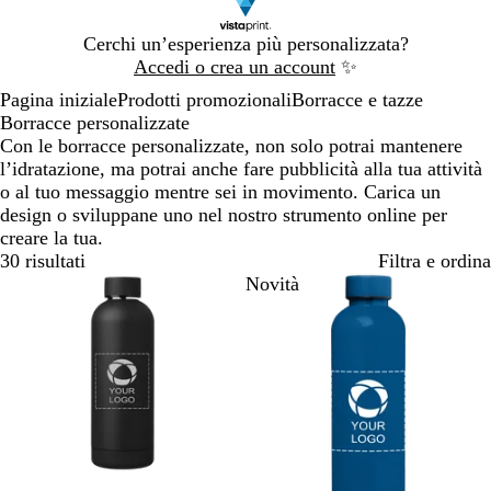
Diapositiva
Cerchi un’esperienza più personalizzata?
1
Accedi o crea un account
✨
di
Pagina iniziale
Prodotti promozionali
Borracce e tazze
1
Borracce personalizzate
Con le borracce personalizzate, non solo potrai mantenere
l’idratazione, ma potrai anche fare pubblicità alla tua attività
o al tuo messaggio mentre sei in movimento. Carica un
design o sviluppane uno nel nostro strumento online per
creare la tua.
30 risultati
Filtra e ordina
Novità