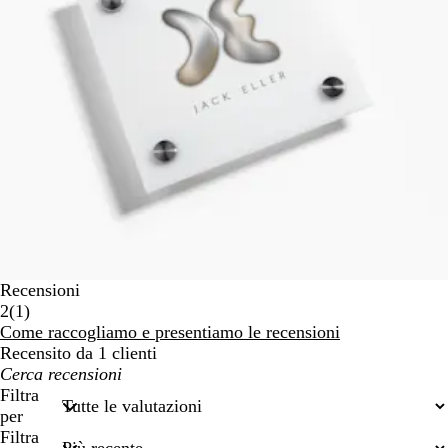
Recensioni
1
2
(
1
)
recensioni
Come raccogliamo e presentiamo le recensioni
Recensito da 1 clienti
I
miei
Filtra
termini
per
di
Filtra