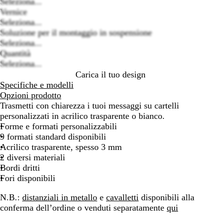
Loading
Seleziona...
options
Vernice
Seleziona...
Soluzione per il montaggio in sospensione
Seleziona...
Quantità
Seleziona...
Carica il tuo design
Specifiche e modelli
Opzioni prodotto
Trasmetti con chiarezza i tuoi messaggi su cartelli
personalizzati in acrilico trasparente o bianco.
Forme e formati personalizzabili
9 formati standard disponibili
Acrilico trasparente, spesso 3 mm
2 diversi materiali
Bordi dritti
Fori disponibili
N.B.:
distanziali in metallo
e
cavalletti
disponibili alla
conferma dell’ordine o venduti separatamente
qui