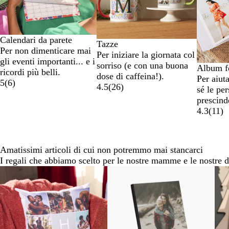
6
Calendari da parete
Tazze
Per non dimenticare mai
Per iniziare la giornata col
gli eventi importanti... e i
sorriso (e con una buona
Album fo
ricordi più belli.
dose di caffeina!).
Per aiut
5
(
6
)
4.5
(
26
)
sé le per
prescind
4.3
(
11
)
Amatissimi articoli di cui non potremmo mai stancarci
I regali che abbiamo scelto per le nostre mamme e le nostre d
Diapositiva
Nuove opzioni
da
1
a
2
di