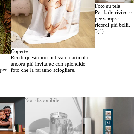
Foto su tela
Per farle rivivere
per sempre i
ricordi più belli.
3
(
1
)
Coperte
Rendi questo morbidissimo articolo
a
ancora più invitante con splendide
 per
foto che la faranno sciogliere.
Non disponibile