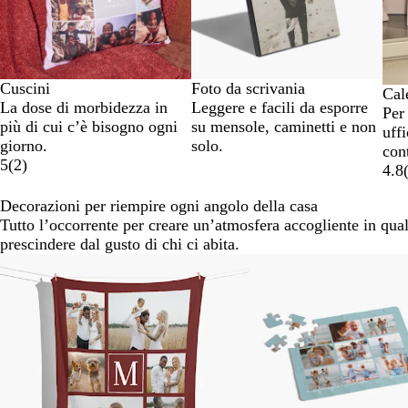
7
Cuscini
Foto da scrivania
Cal
La dose di morbidezza in
Leggere e facili da esporre
Per 
più di cui c’è bisogno ogni
su mensole, caminetti e non
uffi
giorno.
solo.
con
5
(
2
)
4.8
Decorazioni per riempire ogni angolo della casa
Tutto l’occorrente per creare un’atmosfera accogliente in qual
prescindere dal gusto di chi ci abita.
Diapositiva
da
1
a
2
di
6