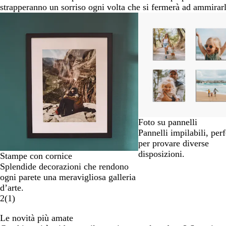
strapperanno un sorriso ogni volta che si fermerà ad ammirarl
Diapositiva
da
1
a
2
di
6
Foto su pannelli
Pannelli impilabili, perf
per provare diverse
disposizioni.
Stampe con cornice
Splendide decorazioni che rendono
ogni parete una meravigliosa galleria
d’arte.
2
(
1
)
Le novità più amate