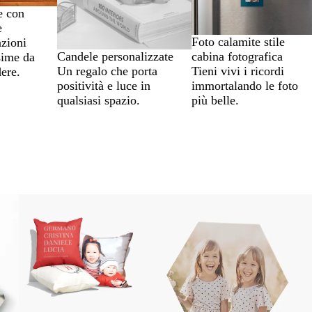
e con
e
Foto calamite stile
zioni
Candele personalizzate
cabina fotografica
sime da
Un regalo che porta
Tieni vivi i ricordi
ere.
positività e luce in
immortalando le foto
qualsiasi spazio.
più belle.
Nuove opzioni