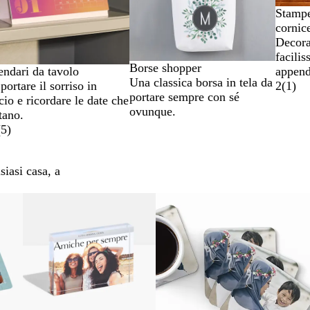
Stamp
cornic
Decora
facilis
Borse shopper
append
endari da tavolo
Una classica borsa in tela da
2
(
1
)
portare il sorriso in
portare sempre con sé
cio e ricordare le date che
ovunque.
tano.
(
5
)
siasi casa, a