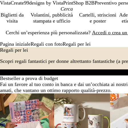
VistaCreate
99designs by Vista
PrintShop B2B
Preventivo pers
Biglietti da
Volantini, pubblicità
Cartelli, striscioni
Ade
visita
stampata e ufficio
e poster
eti
Diapositiva
Cerchi un’esperienza più personalizzata?
Accedi o crea un
1
di
Pagina iniziale
Regali con foto
Regali per lei
1
Regali per lei
Scopri regali fantastici per donne altrettanto fantastiche (a prez
I più venduti
Preferiti
Complementi d’arredo
Bestseller a prova di budget
Fai un favore al tuo conto in banca e dai un’occhiata ai nostri 
amati, che vantano un ottimo rapporto qualità-prezzo.
Diapositiva
da
1
a
2
di