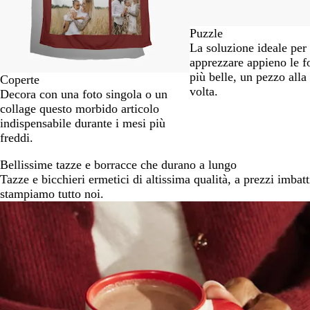
Puzzle
La soluzione ideale per
apprezzare appieno le f
più belle, un pezzo alla
Coperte
volta.
Decora con una foto singola o un
collage questo morbido articolo
indispensabile durante i mesi più
freddi.
Bellissime tazze e borracce che durano a lungo
Tazze e bicchieri ermetici di altissima qualità, a prezzi imbatti
stampiamo tutto noi.
Diapositiva
da
1
a
2
di
4