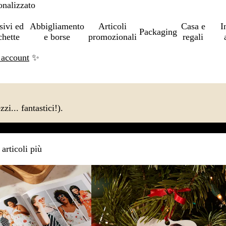
onalizzato
sivi ed
Abbigliamento
Articoli
Casa e
I
Packaging
chette
e borse
promozionali
regali
 account
✨
zi... fantastici!).
Borracce e tazze
Decorazioni per interni
Nuovi arrivi
Abbiglia
articoli più