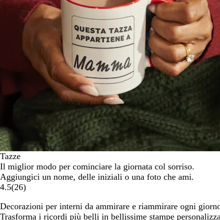
Tazze
Il miglior modo per cominciare la giornata col sorriso.
Aggiungici un nome, delle iniziali o una foto che ami.
4.5
(
26
)
Decorazioni per interni da ammirare e riammirare ogni giorn
Trasforma i ricordi più belli in bellissime stampe personalizza