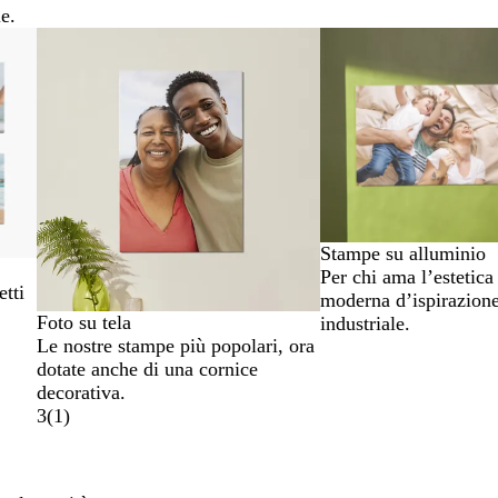
e.
Nuove opzioni
Nuove opzioni
Stampe su alluminio
Per chi ama l’estetica
etti
moderna d’ispirazion
Foto su tela
industriale.
Le nostre stampe più popolari, ora
dotate anche di una cornice
decorativa.
3
(
1
)