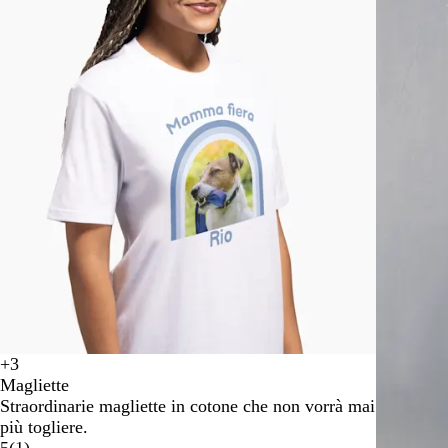
da
1
a
2
di
4
+
3
B
N
A
B
Magliette
l
e
r
i
Straordinarie magliette in cotone che non vorrà mai
u
r
a
a
più togliere.
n
o
n
n
5
(
1
)