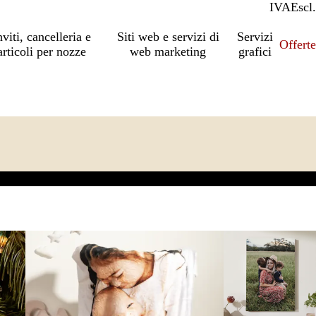
IVA
Incl.
Escl.
nviti, cancelleria e
Siti web e servizi di
Servizi
Offert
articoli per nozze
web marketing
grafici
mento
Carta da regalo e articoli di cancelleria
Nuove opzioni