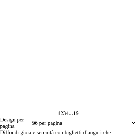
1
2
3
4
19
Pagina
Pagina
Pagina
Pagina
Pagina
Design per
1
2
3
4
19
pagina
Diffondi gioia e serenità con biglietti d’auguri che