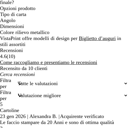
finale?
Opzioni prodotto
Tipo di carta
Angolo
Dimensioni
Colore rilievo metallico
VistaPrint offre modelli di design per
Biglietto d’auguri
in
stili assortiti
Recensioni
10
4.6
(
10
)
recensioni
Come raccogliamo e presentiamo le recensioni
Recensito da 10 clienti
I
miei
Filtra
termini
per
di
Filtra
ricerca
per
5
Cartoline
23 gen 2026
|
Alexandra B.
|
Acquirente verificato
Le faccio stampare da 20 Anni e sono di ottima qualità