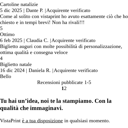
Cartoline natalizie
5 dic 2025
|
Dante P.
|
Acquirente verificato
Come al solito con vistaprint ho avuto esattamente ciò che ho
chiesto e in tempi brevi! Non ha rivali!!!
5
Ottimo
6 feb 2025
|
Claudia C.
|
Acquirente verificato
Biglietto auguri con molte possibilità di personalizzazione,
ottima qualità e consegna veloce
4
Biglietto natale
16 dic 2024
|
Daniela R.
|
Acquirente verificato
Bello
Recensioni pubblicate
1-5
1
2
Vai
Vai
alla
alla
Tu hai un’idea, noi te la stampiamo. Con la
pagina
pagina
qualità che immaginavi.
VistaPrint
è a tua disposizione
in qualsiasi momento.