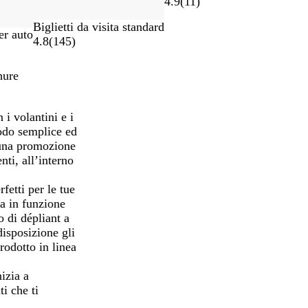
4.9
(
11
)
Biglietti da visita standard
er auto
4.8
(
145
)
hure
i volantini e i
modo semplice ed
 una promozione
nti, all’interno
fetti per le tue
ta in funzione
o di dépliant a
disposizione gli
rodotto in linea
nizia a
i che ti