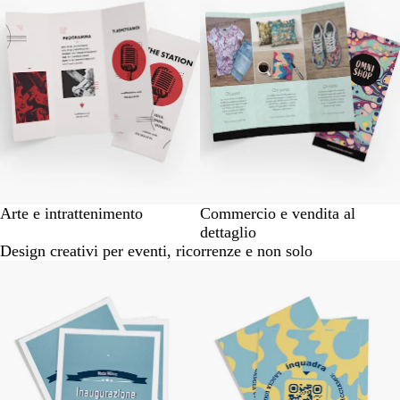
1
a
6
di
6
Arte e intrattenimento
Commercio e vendita al
dettaglio
Design creativi per eventi, ricorrenze e non solo
Diapositiva
da
1
a
6
di
6