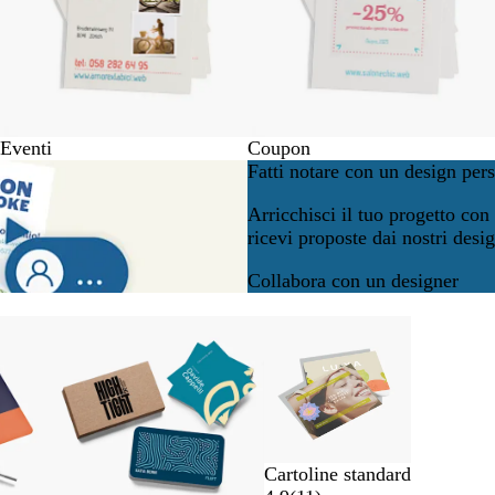
Eventi
Coupon
Fatti notare con un design per
Arricchisci il tuo progetto co
ricevi proposte dai nostri desi
Collabora con un designer
Cartoline standard