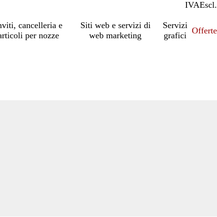
IVA
Incl.
Escl.
nviti, cancelleria e
Siti web e servizi di
Servizi
Offert
articoli per nozze
web marketing
grafici