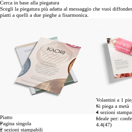
Cerca in base alla piegatura
Scegli la piegatura più adatta al messaggio che vuoi diffonder
piatti a quelli a due pieghe a fisarmonica.
Diapositiva
da
1
a
2
di
4
Volantini a 1 pi
Si piega a metà
4 sezioni stampa
Piatto
Ideale per: conf
Pagina singola
4.4
(
47
)
2 sezioni stampabili