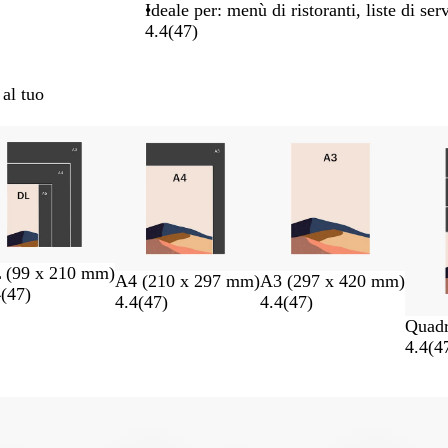
Ideale per: menù di ristoranti, liste di serv
4.4
(
47
)
 al tuo
 (99 x 210 mm)
A4 (210 x 297 mm)
A3 (297 x 420 mm)
4
(
47
)
4.4
(
47
)
4.4
(
47
)
Quadr
4.4
(
4