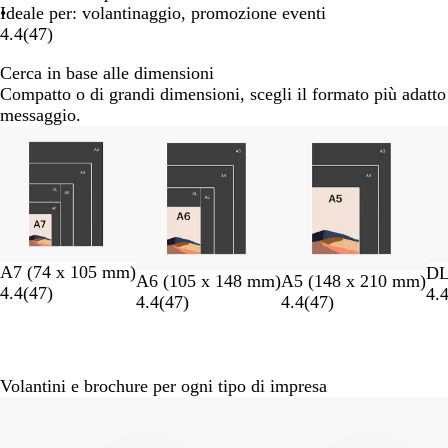
Ideale per: volantinaggio, promozione eventi
4.4
(
47
)
Cerca in base alle dimensioni
Compatto o di grandi dimensioni, scegli il formato più adatto
messaggio.
Diapositiva
da
1
a
2
di
8
A7 (74 x 105 mm)
DL
A6 (105 x 148 mm)
A5 (148 x 210 mm)
4.4
(
47
)
4.
4.4
(
47
)
4.4
(
47
)
Volantini e brochure per ogni tipo di impresa
Diapositiva
da