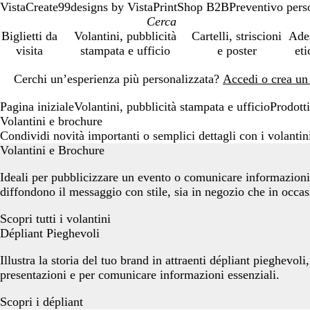
VistaCreate
99designs by Vista
PrintShop B2B
Preventivo pers
Biglietti da
Volantini, pubblicità
Cartelli, striscioni
Ade
visita
stampata e ufficio
e poster
eti
Diapositiva
Cerchi un’esperienza più personalizzata?
Accedi o crea un
1
di
Pagina iniziale
Volantini, pubblicità stampata e ufficio
Prodotti
1
Volantini e brochure
Condividi novità importanti o semplici dettagli con i volantini
Volantini e Brochure
Ideali per pubblicizzare un evento o comunicare informazioni,
diffondono il messaggio con stile, sia in negozio che in occas
Scopri tutti i volantini
Dépliant Pieghevoli
Illustra la storia del tuo brand in attraenti dépliant pieghevoli,
presentazioni e per comunicare informazioni essenziali.
Scopri i dépliant