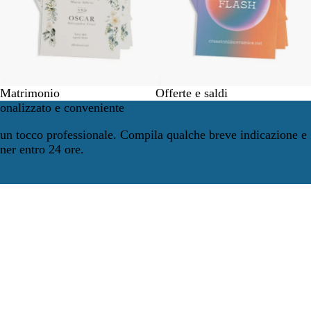
Matrimonio
Offerte e saldi
sonalizzato e conveniente
n un tocco professionale. Compila qualche breve indicazione e
gner entro 24 ore.