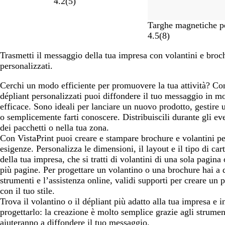
4.2
(
5
)
Targhe magnetiche p
4.5
(
8
)
Trasmetti il messaggio della tua impresa con volantini e broc
personalizzati.
Cerchi un modo efficiente per promuovere la tua attività? Con 
dépliant personalizzati puoi diffondere il tuo messaggio in 
efficace. Sono ideali per lanciare un nuovo prodotto, gestire
o semplicemente farti conoscere. Distribuiscili durante gli eve
dei pacchetti o nella tua zona.
Con VistaPrint puoi creare e stampare brochure e volantini per
esigenze. Personalizza le dimensioni, il layout e il tipo di car
della tua impresa, che si tratti di volantini di una sola pagina 
più pagine. Per progettare un volantino o una brochure hai a 
strumenti e l’assistenza online, validi supporti per creare un p
con il tuo stile.
Trova il volantino o il dépliant più adatto alla tua impresa e i
progettarlo: la creazione è molto semplice grazie agli strument
aiuteranno a diffondere il tuo messaggio.