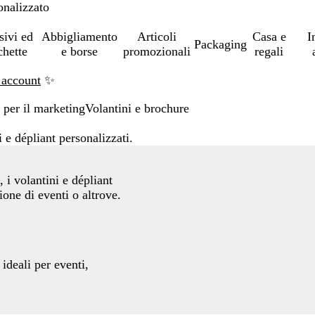
onalizzato
sivi ed
Abbigliamento
Articoli
Casa e
I
Packaging
chette
e borse
promozionali
regali
 account
✨
 per il marketing
Volantini e brochure
 e dépliant personalizzati.
 i volantini e dépliant
ione di eventi o altrove.
 ideali per eventi,