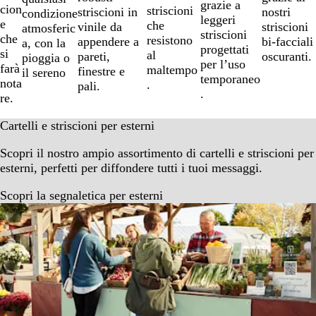
grazie a
cion
striscioni
nostri
striscioni in
condizione
leggeri
e
che
striscioni
vinile da
atmosferic
striscioni
che
resistono
bi-facciali
appendere a
a, con la
progettati
si
al
oscuranti.
pareti,
pioggia o
per l’uso
farà
maltempo
finestre e
il sereno
temporaneo
nota
.
pali.
.
re.
Cartelli e striscioni per esterni
Scopri il nostro ampio assortimento di cartelli e striscioni per
esterni, perfetti per diffondere tutti i tuoi messaggi.
Scopri la segnaletica per esterni