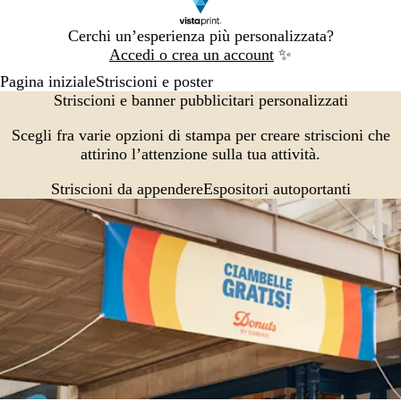
Diapositiva
Cerchi un’esperienza più personalizzata?
1
Accedi o crea un account
✨
di
Pagina iniziale
Striscioni e poster
1
Striscioni e banner pubblicitari personalizzati
Scegli fra varie opzioni di stampa per creare striscioni che
attirino l’attenzione sulla tua attività.
Striscioni da appendere
Espositori autoportanti