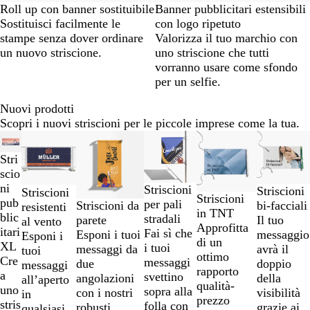
Roll up con banner sostituibile
Banner pubblicitari estensibili
Sostituisci facilmente le
con logo ripetuto
stampe senza dover ordinare
Valorizza il tuo marchio con
un nuovo striscione.
uno striscione che tutti
vorranno usare come sfondo
per un selfie.
Nuovi prodotti
Scopri i nuovi striscioni per le piccole imprese come la tua.
Diapositiva
Novità
Novità
Nuove opzioni
Nuove opz
da
Stri
1
scio
a
ni
Striscioni
Striscioni
Striscioni
2
Striscioni
pub
per pali
bi-facciali
Striscioni da
resistenti
di
in TNT
blic
stradali
Il tuo
parete
al vento
6
Approfitta
itari
Fai sì che
messaggio
Esponi i tuoi
Esponi i
di un
XL
i tuoi
avrà il
messaggi da
tuoi
ottimo
Cre
messaggi
doppio
due
messaggi
rapporto
a
svettino
della
angolazioni
all’aperto
qualità-
uno
sopra alla
visibilità
con i nostri
in
prezzo
stris
folla con
grazie ai
robusti
qualsiasi