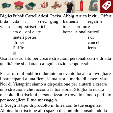
da
1
a
Bigliet
Pubbli
Cartell
Adesi
Packa
Abbig
Artico
Inviti,
Offert
3
ti da
cità
i,
vi ed
ging
liamen
li
regali
e
di
visita
stamp
strisci
etichet
to e
promo
e
9
ata e
oni e
te
borse
zionali
articol
materi
poster
i di
ali per
cancel
l’uffic
leria
io
Usa il nostro sito per creare striscioni personalizzati e di alta
qualità che si adattano a ogni spazio, scopo e stile.
Per attrarre il pubblico durante un evento locale o invogliare
i partecipanti a una fiera, la tua storia merita di essere vista.
Noi di Vistaprint siamo a disposizione per aiutarti a creare
uno striscione che racconti la tua storia. Sfoglia la nostra
raccolta di striscioni personalizzati e trova lo sfondo perfetto
per accogliere il tuo messaggio.
1. Scegli il tipo di prodotto in linea con le tue esigenze.
Abbina lo striscione allo spazio disponibile consultando la