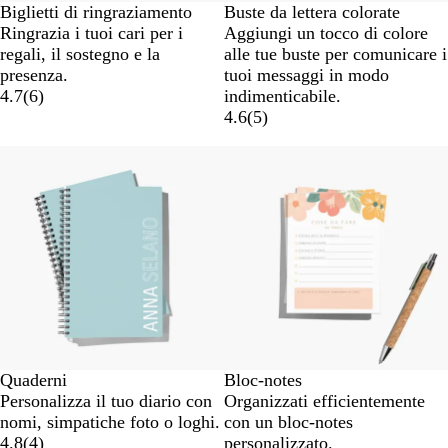
Biglietti di ringraziamento
Buste da lettera colorate
Ringrazia i tuoi cari per i
Aggiungi un tocco di colore
regali, il sostegno e la
alle tue buste per comunicare i
presenza.
tuoi messaggi in modo
4.7
(
6
)
indimenticabile.
4.6
(
5
)
Nuove opzioni
Quaderni
Bloc-notes
Personalizza il tuo diario con
Organizzati efficientemente
nomi, simpatiche foto o loghi.
con un bloc-notes
4.8
(
4
)
personalizzato.