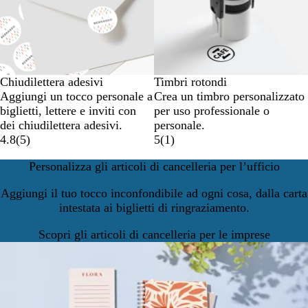
Chiudilettera adesivi
Timbri rotondi
Aggiungi un tocco personale a
Crea un timbro personalizzato
biglietti, lettere e inviti con
per uso professionale o
dei chiudilettera adesivi.
personale.
4.8
(
5
)
5
(
1
)
Personalizza gli articoli di cancelleria per l’ufficio
Aggiungi il tuo tocco inconfondibile ad ogni cosa, dalla carta
intestata ai biglietti di ringraziamento.
Scopri gli articoli di cancelleria per le imprese