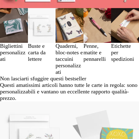
Diapositiva
da
1
a
3
di
Bigliettini
Buste e
Quaderni,
Penne,
Etichette
5
personalizz
carta da
bloc-notes e
matite e
per
ati
lettere
taccuini
pennarelli
spedizioni
personalizz
ati
Non lasciarti sfuggire questi bestseller
Questi amatissimi articoli hanno tutte le carte in regola: sono
personalizzabili e vantano un eccellente rapporto qualità-
prezzo.
Nuove opzioni