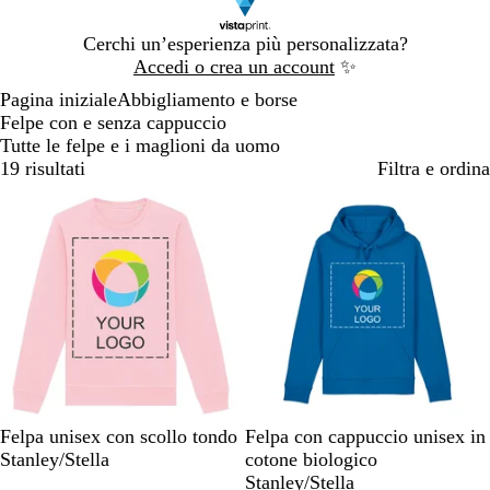
Diapositiva
Cerchi un’esperienza più personalizzata?
1
Accedi o crea un account
✨
di
Pagina iniziale
Abbigliamento e borse
1
Felpe con e senza cappuccio
Tutte le felpe e i maglioni da uomo
19 risultati
Filtra e ordina
R
R
B
B
G
B
R
R
B
G
Felpa unisex con scollo tondo
Felpa con cappuccio unisex in
o
o
l
l
r
l
o
o
l
r
Stanley/Stella
cotone biologico
s
s
u
u
i
u
s
s
u
i
Stanley/Stella