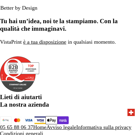
r
r
a
a
u
i
g
Better by Design
o
t
n
n
m
a
e
o
c
c
a
t
Tu hai un’idea, noi te la stampiamo. Con la
r
o
o
r
o
a
m
i
qualità che immaginavi.
c
c
é
n
a
a
l
o
VistaPrint
è a tua disposizione
in qualsiasi momento.
l
l
a
t
d
d
n
e
o
o
g
n
e
u
e
Lieti di aiutarti
La nostra azienda
05 65 88 06 37
Home
Avviso legale
Informativa sulla privacy
Condizioni generali