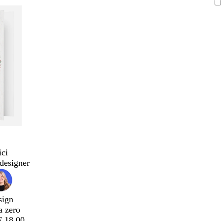
ici
designer
sign
a zero
F 18.00