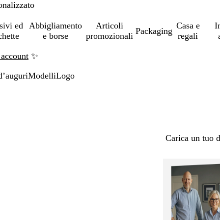
onalizzato
sivi ed
Abbigliamento
Articoli
Casa e
I
Packaging
chette
e borse
promozionali
regali
 account
✨
d’auguri
Modelli
Logo
Carica un tuo 