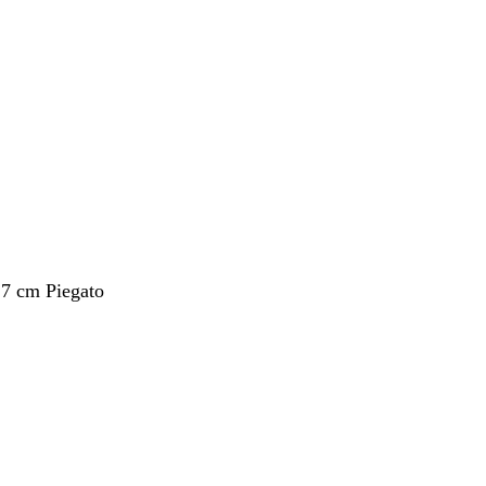
nto
,7 cm Piegato
nto