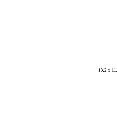
Caricame
in
corso
18,2 x 11
Caricame
in
corso