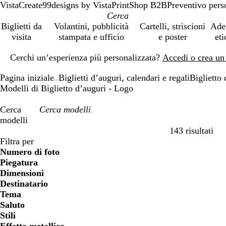
VistaCreate
99designs by Vista
PrintShop B2B
Preventivo pers
Biglietti da
Volantini, pubblicità
Cartelli, striscioni
Ade
visita
stampata e ufficio
e poster
eti
Diapositiva
Cerchi un’esperienza più personalizzata?
Accedi o crea un
1
di
Pagina iniziale
Biglietti d’auguri, calendari e regali
Biglietto 
1
...
Modelli di Biglietto d’auguri - Logo
Cerca
modelli
143 risultati
Filtri
Filtra per
Numero di foto
Piegatura
Dimensioni
Destinatario
Tema
Saluto
Stili