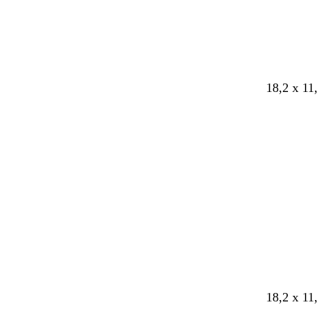
18,2 x 11
Caricame
in
corso
18,2 x 11