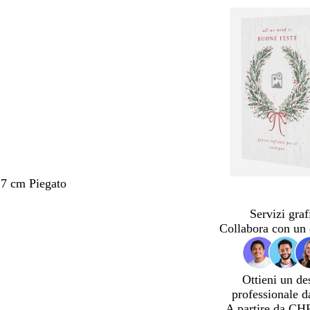
,7 cm Piegato
Servizi graf
Collabora con un 
Ottieni un de
professionale d
A partire da CH