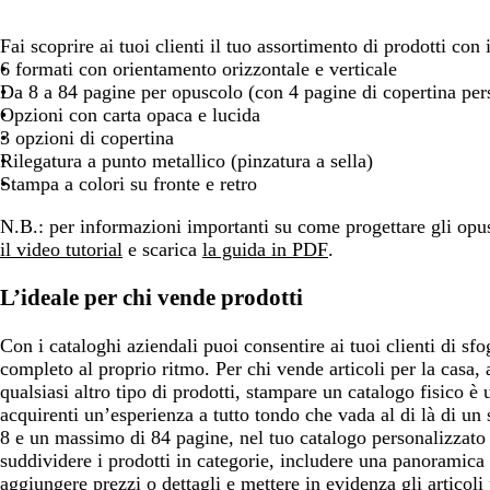
spostarti
spostarti
spos
Fai scoprire ai tuoi clienti il tuo assortimento di prodotti con 
6 formati con orientamento orizzontale e verticale
Da 8 a 84 pagine per opuscolo (con 4 pagine di copertina pers
Opzioni con carta opaca e lucida
3 opzioni di copertina
Rilegatura a punto metallico (pinzatura a sella)
Stampa a colori su fronte e retro
N.B.:
per informazioni importanti su come progettare gli opus
il video tutorial
e scarica
la guida in PDF
.
L’ideale per chi vende prodotti
Con i cataloghi aziendali puoi consentire ai tuoi clienti di sfo
completo al proprio ritmo. Per chi vende articoli per la casa,
qualsiasi altro tipo di prodotti, stampare un catalogo fisico è 
acquirenti un’esperienza a tutto tondo che vada al di là di un
8 e un massimo di 84 pagine, nel tuo catalogo personalizzato 
suddividere i prodotti in categorie, includere una panoramica d
aggiungere prezzi o dettagli e mettere in evidenza gli articoli 