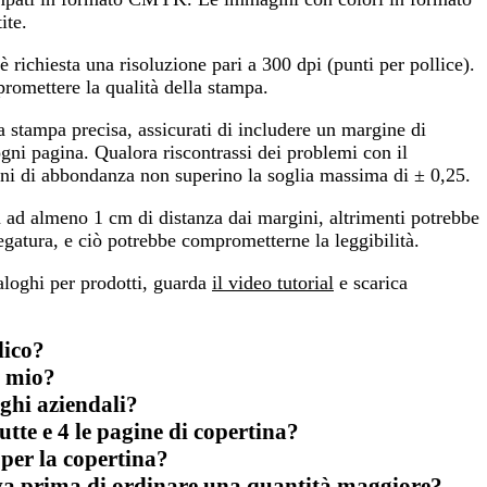
te.
è richiesta una risoluzione pari a 300 dpi (punti per pollice).
promettere la qualità della stampa.
a stampa precisa, assicurati di includere un margine di
ni pagina. Qualora riscontrassi dei problemi con il
gini di abbondanza non superino la soglia massima di ± 0,25.
ia ad almeno 1 cm di distanza dai margini, altrimenti potrebbe
legatura, e ciò potrebbe comprometterne la leggibilità.
aloghi per prodotti, guarda
il video tutorial
e scarica
lico?
o mio?
ghi aziendali?
utte e 4 le pagine di copertina?
 per la copertina?
va prima di ordinare una quantità maggiore?