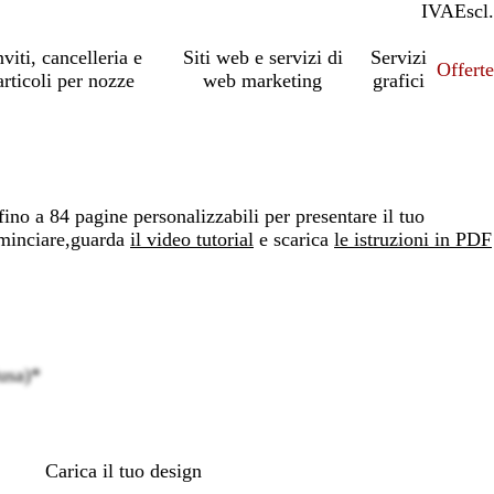
IVA
Incl.
Escl.
nviti, cancelleria e
Siti web e servizi di
Servizi
Offert
articoli per nozze
web marketing
grafici
fino a 84 pagine personalizzabili per presentare il tuo
minciare,
guarda
il video tutorial
e scarica
le istruzioni in PDF
usa)
*
Loading
options
Carica il tuo design