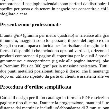
temporanee. I cataloghi aziendali sono perfetti da distribuire 
spedire per posta o da tenere in negozio per consentire a chi 
sfogliare a casa.
Presentazione professionale
L’unità g/m² (grammi per metro quadrato) si riferisce alla gra
il numero, maggiori sono lo spessore, il peso del foglio e quin
Scegli tra carta opaca o lucida per far risaltare al meglio le fo
formati disponibili che includono opzioni verticali, orizzontal
prodotti comprende 4 pagine di copertina per le quali è possib
grammature: autocopertinata (uguale alle pagine interne), pl
o Premium Plus da 300 g/m² per la massima resistenza. Tutti i
due punti metallici posizionati lungo il dorso, che li mantengo
dopo un utilizzo ripetuto da parte di clienti e assistenti alle v
Procedura d’ordine semplificata
Carica il design per il tuo catalogo in formato PDF e selezio
pagine e tipo di carta. Durante la progettazione, mantieni il 
distanza dai margini e includi un’abbondanza di 3 mm su ogni