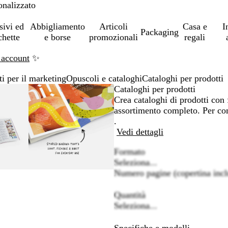
onalizzato
sivi ed
Abbigliamento
Articoli
Casa e
I
Packaging
chette
e borse
promozionali
regali
 account
✨
ti per il marketing
Opuscoli e cataloghi
Cataloghi per prodotti
mmagine
randito
cca
L’immagine
Ingrandito
Usa
Clicca
Cataloghi per prodotti
può
a
i
per
Crea cataloghi di prodotti con 
re
imo
andi
rgare
essere
minimo
comandi
allargare
assortimento completo. Per co
andita
ingrandita
+
.
e
Vedi dettagli
+
Formato
per
Seleziona...
randire
ingrandire
Numero pagine (copertina incl
o
rre
ridurre
Quantità
e
Seleziona...
le
ce
frecce
per
Specifiche e modelli