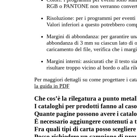
RGB o PANTONE non verranno converti
Risoluzione
: per i programmi per eventi 
Valori inferiori a questo potrebbero com
Margini di abbondanza:
per garantire un
abbondanza di 3 mm su ciascun lato di og
caricamento del file, verifica che i mar
Margini interni:
assicurati che il testo s
risultare troppo vicino al bordo o alla ri
Per maggiori dettagli su come progettare i cat
la guida in PDF
Che cos’è la rilegatura a punto metal
I cataloghi per prodotti fanno al cas
Quante pagine possono avere i catalo
È necessario aggiungere contenuti a t
Fra quali tipi di carta posso scegliere
Posso richiedere un campione di pro