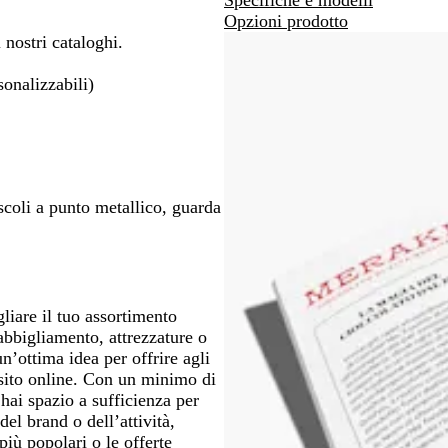
tarti
spostarti
Opzioni prodotto
i nostri cataloghi.
onalizzabili)
coli a punto metallico, guarda
gliare il tuo assortimento
 abbigliamento, attrezzature o
un’ottima idea per offrire agli
 sito online. Con un minimo di
hai spazio a sufficienza per
el brand o dell’attività,
più popolari o le offerte