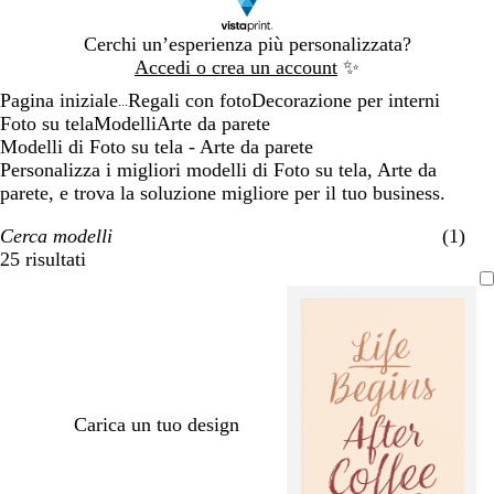
Diapositiva
Cerchi un’esperienza più personalizzata?
1
Accedi o crea un account
✨
di
Pagina iniziale
Regali con foto
Decorazione per interni
1
...
Foto su tela
Modelli
Arte da parete
Modelli di Foto su tela - Arte da parete
Personalizza i migliori modelli di Foto su tela, Arte da
parete, e trova la soluzione migliore per il tuo business.
Cerca modelli
(1)
25 risultati
Filtri
Carica un tuo design