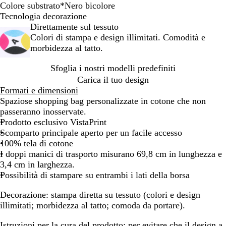
Colore substrato
*
Nero bicolore
N
B
Tecnologia decorazione
e
e
Direttamente sul tessuto
r
i
Colori di stampa e design illimitati. Comodità e
o
g
morbidezza al tatto.
b
e
Sfoglia i nostri modelli predefiniti
i
c
Carica il tuo design
o
Formati e dimensioni
l
Spaziose shopping bag personalizzate in cotone che non
o
passeranno inosservate.
r
Prodotto esclusivo VistaPrint
e
Scomparto principale aperto per un facile accesso
100% tela di cotone
I doppi manici di trasporto misurano 69,8 cm in lunghezza e
3,4 cm in larghezza.
Possibilità di stampare su entrambi i lati della borsa
Decorazione:
stampa diretta su tessuto (colori e design
illimitati; morbidezza al tatto; comoda da portare).
Istruzioni per la cura del prodotto:
per evitare che il design a