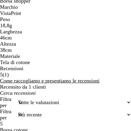
Borsa shopper
Marchio
VistaPrint
Peso
18,8g
Larghezza
46cm
Altezza
38cm
Materiale
Tela di cotone
Recensioni
1
5
(
1
)
recensioni
Come raccogliamo e presentiamo le recensioni
Recensito da 1 clienti
I
miei
Filtra
termini
per
di
Filtra
ricerca
per
5
Borsa cotone