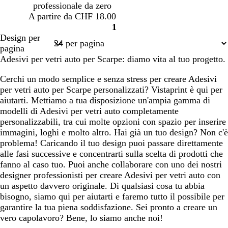
r
n
professionale da zero
o
a
A partire da CHF 18.00
1
Pagina
Design per
1
pagina
Adesivi per vetri auto per Scarpe: diamo vita al tuo progetto.
Cerchi un modo semplice e senza stress per creare Adesivi
per vetri auto per Scarpe personalizzati? Vistaprint è qui per
aiutarti. Mettiamo a tua disposizione un'ampia gamma di
modelli di Adesivi per vetri auto completamente
personalizzabili, tra cui molte opzioni con spazio per inserire
immagini, loghi e molto altro. Hai già un tuo design? Non c'è
problema! Caricando il tuo design puoi passare direttamente
alle fasi successive e concentrarti sulla scelta di prodotti che
fanno al caso tuo. Puoi anche collaborare con uno dei nostri
designer professionisti per creare Adesivi per vetri auto con
un aspetto davvero originale. Di qualsiasi cosa tu abbia
bisogno, siamo qui per aiutarti e faremo tutto il possibile per
garantire la tua piena soddisfazione. Sei pronto a creare un
vero capolavoro? Bene, lo siamo anche noi!