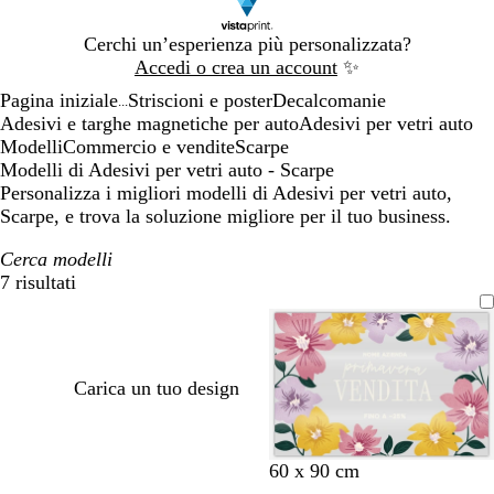
Diapositiva
Cerchi un’esperienza più personalizzata?
1
Accedi o crea un account
✨
di
Pagina iniziale
Striscioni e poster
Decalcomanie
1
...
Adesivi e targhe magnetiche per auto
Adesivi per vetri auto
Modelli
Commercio e vendite
Scarpe
Modelli di Adesivi per vetri auto - Scarpe
Personalizza i migliori modelli di Adesivi per vetri auto,
Scarpe, e trova la soluzione migliore per il tuo business.
Cerca modelli
7 risultati
Filtri
Carica un tuo design
t
b
t
g
a
60 x 90 cm
e
l
e
i
z