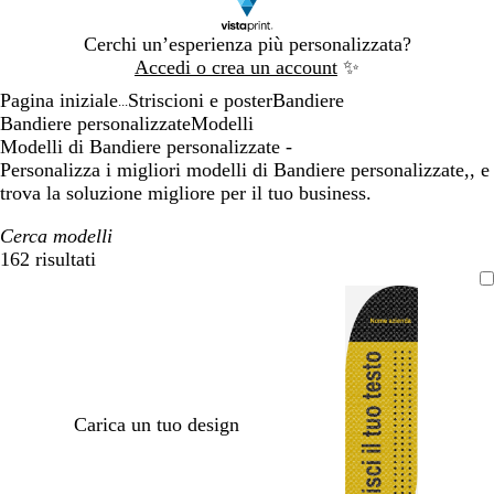
Diapositiva
Cerchi un’esperienza più personalizzata?
1
Accedi o crea un account
✨
di
Pagina iniziale
Striscioni e poster
Bandiere
1
...
Bandiere personalizzate
Modelli
Modelli di Bandiere personalizzate -
Personalizza i migliori modelli di Bandiere personalizzate,, e
trova la soluzione migliore per il tuo business.
Cerca modelli
162 risultati
Filtri
Carica un tuo design