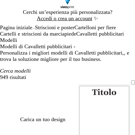
Diapositiva
Cerchi un’esperienza più personalizzata?
1
Accedi o crea un account
✨
di
Pagina iniziale
Striscioni e poster
Cartelloni per fiere
1
...
Cartelli e striscioni da marciapiede
Cavalletti pubblicitari
Modelli
Modelli di Cavalletti pubblicitari -
Personalizza i migliori modelli di Cavalletti pubblicitari,, e
trova la soluzione migliore per il tuo business.
Cerca modelli
949 risultati
Filtri
Carica un tuo design