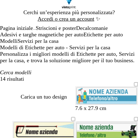
Diapositiva
Cerchi un’esperienza più personalizzata?
1
Accedi o crea un account
✨
di
Pagina iniziale
Striscioni e poster
Decalcomanie
1
...
Adesivi e targhe magnetiche per auto
Etichette per auto
Modelli
Servizi per la casa
Modelli di Etichette per auto - Servizi per la casa
Personalizza i migliori modelli di Etichette per auto, Servizi
per la casa, e trova la soluzione migliore per il tuo business.
Cerca modelli
14 risultati
Filtri
Carica un tuo design
b
b
b
r
b
7.6 x 27.9 cm
i
i
i
o
i
a
a
a
s
a
n
n
n
a
n
c
c
c
c
c