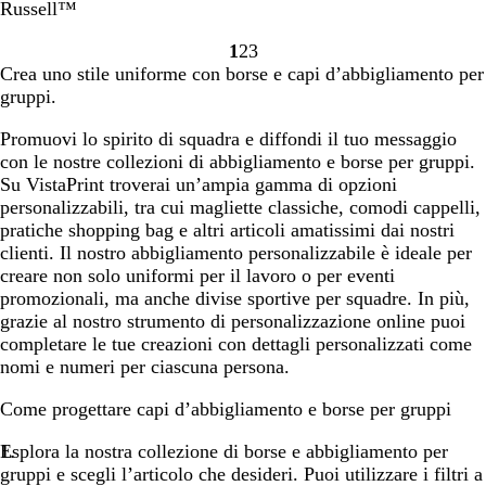
r
u
s
a
i
r
i
o
u
r
Russell™
o
n
s
n
g
o
g
l
d
1
2
3
a
o
c
i
e
a
e
Vai
Vai
Vai
Crea uno stile uniforme con borse e capi d’abbigliamento per
v
o
o
alla
alla
alla
gruppi.
y
pagina
pagina
pagina
Promuovi lo spirito di squadra e diffondi il tuo messaggio
con le nostre collezioni di abbigliamento e borse per gruppi.
Su VistaPrint troverai un’ampia gamma di opzioni
personalizzabili, tra cui magliette classiche, comodi cappelli,
pratiche shopping bag e altri articoli amatissimi dai nostri
clienti. Il nostro abbigliamento personalizzabile è ideale per
creare non solo uniformi per il lavoro o per eventi
promozionali, ma anche divise sportive per squadre. In più,
grazie al nostro strumento di personalizzazione online puoi
completare le tue creazioni con dettagli personalizzati come
nomi e numeri per ciascuna persona.
Come progettare capi d’abbigliamento e borse per gruppi
Esplora la nostra collezione di borse e abbigliamento per
gruppi e scegli l’articolo che desideri. Puoi utilizzare i filtri a