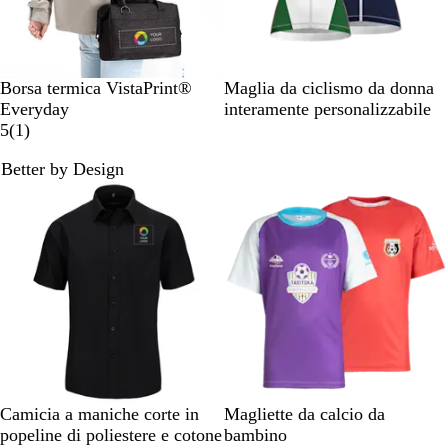
N
G
B
Borsa termica VistaPrint®
Maglia da ciclismo da donna
e
r
l
Everyday
interamente personalizzabile
r
i
u
1
5
(
1
)
o
g
r
Better by Design
i
e
o
c
e
n
s
i
o
n
e
N
B
R
B
G
N
B
V
B
V
Camicia a maniche corte in
Magliette da calcio da
e
l
o
i
r
e
e
i
l
e
popeline di poliestere e cotone
bambino