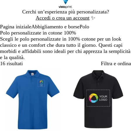
Diapositiva
Cerchi un’esperienza più personalizzata?
1
Accedi o crea un account
✨
di
Pagina iniziale
Abbigliamento e borse
Polo
1
Polo personalizzate in cotone 100%
Scegli le polo personalizzate in 100% cotone per un look
classico e un comfort che dura tutto il giorno. Questi capi
morbidi e affidabili sono ideali per chi apprezza la semplicità
e la qualità.
16 risultati
Filtra e ordina
Bestseller
Novità