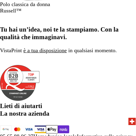
N
B
G
A
B
Polo classica da donna
e
i
r
z
l
Russell™
r
a
i
z
u
o
n
g
u
n
Tu hai un’idea, noi te la stampiamo. Con la
c
i
r
a
o
o
r
v
qualità che immaginavi.
o
y
c
VistaPrint
è a tua disposizione
in qualsiasi momento.
i
e
l
o
Lieti di aiutarti
La nostra azienda