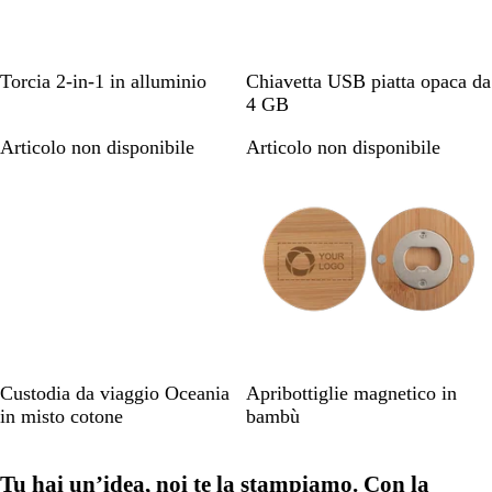
N
G
R
B
B
N
Torcia 2-in-1 in alluminio
Chiavetta USB piatta opaca da
e
r
o
l
i
e
4 GB
r
i
s
u
a
r
Articolo non disponibile
Articolo non disponibile
o
g
s
n
n
o
i
o
a
c
o
v
o
c
y
a
n
n
a
d
i
f
B
L
Custodia da viaggio Oceania
Apribottiglie magnetico in
u
e
e
in misto cotone
bambù
c
i
g
i
g
n
l
Tu hai un’idea, noi te la stampiamo. Con la
e
o