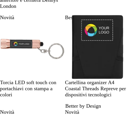
anteriore e cerniera Dennys
o
t
o
r
g
London
o
o
n
Novità
Bestseller
o
N
B
R
T
N
Torcia LED soft touch con
Cartellina organizer A4
e
l
o
o
e
portachiavi con stampa a
Coastal Threads Repreve per
r
u
s
r
r
colori
dispositivi tecnologici
o
n
s
t
o
Better by Design
a
o
o
Novità
Novità
v
r
y
a