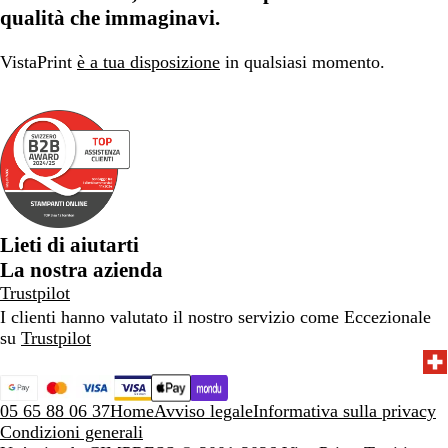
e
qualità che immaginavi.
VistaPrint
è a tua disposizione
in qualsiasi momento.
Lieti di aiutarti
La nostra azienda
Trustpilot
I clienti hanno valutato il nostro servizio come Eccezionale
su
Trustpilot
05 65 88 06 37
Home
Avviso legale
Informativa sulla privacy
Condizioni generali