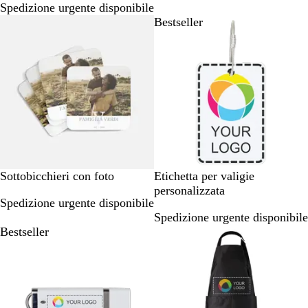
Spedizione urgente disponibile
c
e
c
c
Bestseller
Bestseller
o
c
o
e
e
n
n
s
s
i
i
o
o
n
n
i
i
#
Sottobicchieri con foto
Etichetta per valigie
e
personalizzata
Spedizione urgente disponibile
4
Spedizione urgente disponibile
e
Bestseller
4
e
4