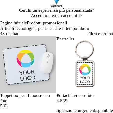
Diapositiva
Cerchi un’esperienza più personalizzata?
1
Accedi o crea un account
✨
di
Pagina iniziale
Prodotti promozionali
1
Articoli tecnologici, per la casa e il tempo libero
48 risultati
Filtra e ordina
Bestseller
Bestseller
B
B
Tappetino per il mouse con
Portachiavi con foto
i
i
2
foto
4.5
(
2
)
a
6
a
r
5
(
6
)
Spedizione urgente disponibile
n
r
n
e