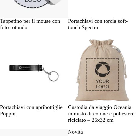
o
B
B
R
G
Tappetino per il mouse con
Portachiavi con torcia soft-
i
l
o
r
foto rotondo
touch Spectra
a
u
s
i
n
n
s
g
c
a
o
i
o
v
o
y
c
a
n
n
a
d
i
f
N
R
B
V
B
Portachiavi con apribottiglie
Custodia da viaggio Oceania
u
e
o
l
e
e
Poppin
in misto di cotone e poliestere
c
r
s
u
r
i
riciclato – 25x32 cm
i
o
s
d
g
l
Novità
Novità
o
e
e
e