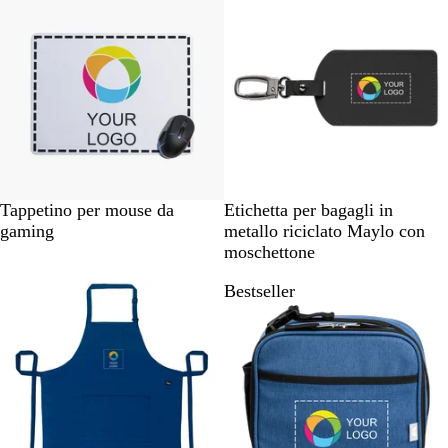
B
N
V
D
B
Tappetino per mouse da
Etichetta per bagagli in
i
e
e
u
l
gaming
metallo riciclato Maylo con
a
r
r
n
u
moschettone
n
o
d
a
m
Bestseller
c
e
a
o
p
r
r
i
a
n
t
o
o