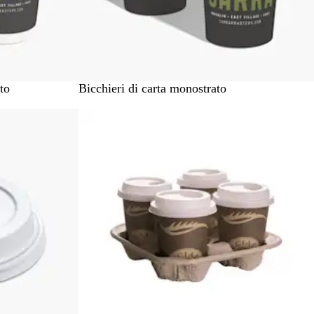
B
to
Bicchieri di carta monostrato
i
a
n
c
o