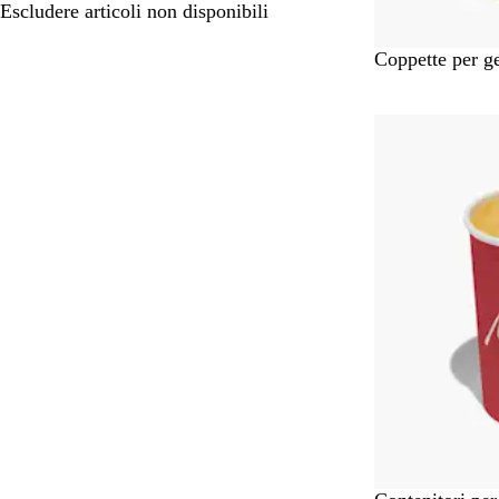
Escludere articoli non disponibili
B
Coppette per g
i
a
Articolo non di
n
c
o