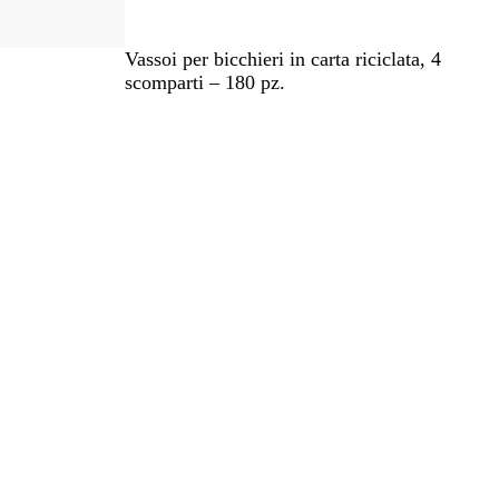
M
Vassoi per bicchieri in carta riciclata, 4
a
scomparti – 180 pz.
r
r
o
n
e