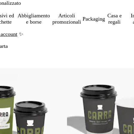
onalizzato
sivi ed
Abbigliamento
Articoli
Casa e
I
Packaging
chette
e borse
promozionali
regali
 account
✨
arta
ai risultati filtrati