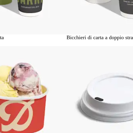
B
ta
Bicchieri di carta a doppio stra
i
a
n
c
o