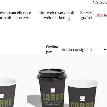
IVA
Incl.
Escl.
nviti, cancelleria e
Siti web e servizi di
Servizi
Offert
articoli per nozze
web marketing
grafici
Ordina
per