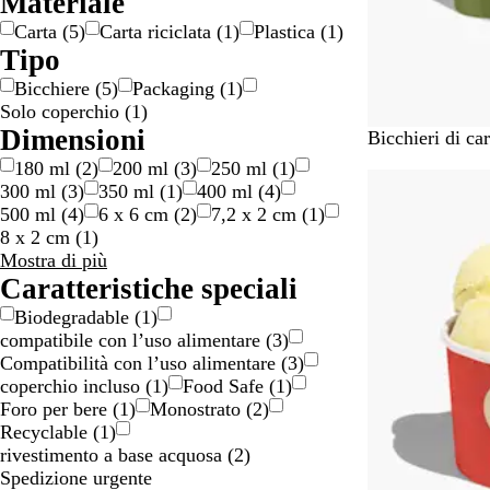
Materiale
Carta
(
5
)
Carta riciclata
(
1
)
Plastica
(
1
)
Tipo
Bicchiere
(
5
)
Packaging
(
1
)
Solo coperchio
(
1
)
Dimensioni
B
Bicchieri di car
i
180 ml
(
2
)
200 ml
(
3
)
250 ml
(
1
)
Bestseller
a
300 ml
(
3
)
350 ml
(
1
)
400 ml
(
4
)
n
500 ml
(
4
)
6 x 6 cm
(
2
)
7,2 x 2 cm
(
1
)
c
8 x 2 cm
(
1
)
o
Dimensioni
Mostra di più
scelte
Caratteristiche speciali
Biodegradable
(
1
)
compatibile con l’uso alimentare
(
3
)
Compatibilità con l’uso alimentare
(
3
)
coperchio incluso
(
1
)
Food Safe
(
1
)
Foro per bere
(
1
)
Monostrato
(
2
)
Recyclable
(
1
)
rivestimento a base acquosa
(
2
)
Spedizione urgente