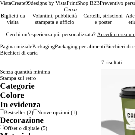
VistaCreate
99designs by Vista
PrintShop B2B
Preventivo pers
Biglietti da
Volantini, pubblicità
Cartelli, striscioni
Ade
visita
stampata e ufficio
e poster
eti
Diapositiva
Cerchi un’esperienza più personalizzata?
Accedi o crea un
1
di
Pagina iniziale
Packaging
Packaging per alimenti
Bicchieri di c
1
Bicchieri di carta
Passa 
7 risultati
Senza quantità minima
Bestseller
Stampa sul retro
Categorie
Colore
B
N
In evidenza
i
e
Bestseller
(
2
)
Nuove opzioni
(
1
)
a
r
Decorazione
n
o
c
Offset o digitale
(
5
)
o