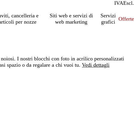
IVA
Incl.
Escl.
nviti, cancelleria e
Siti web e servizi di
Servizi
Offert
articoli per nozze
web marketing
grafici
 noiosi. I nostri blocchi con foto in acrilico personalizzati
asi spazio o da regalare a chi vuoi tu.
Vedi dettagli
Loading
options