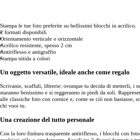
spostarti
spostarti
spostarti
spostar
Stampa le tue foto preferite su bellissimi blocchi in acrilico.
2 formati disponibili
Orientamento verticale o orizzontale
Acrilico resistente, spesso 2 cm
Antiriflesso e antigraffio
Stampa nitida a colori
Un oggetto versatile, ideale anche come regalo
Scrivanie, scaffali, librerie: ovunque tu decida di metterli, i n
staranno benissimo e si reggeranno in piedi da soli. Rapprese
alle classiche foto con cornice e, come se ciò non bastasse, s
chi vuoi tu.
Una creazione del tutto personale
Con la loro finitura trasparente antiriflesso, i blocchi con foto
qualsiasi stile o arredamento. Scegli tra 2 diversi formati e t