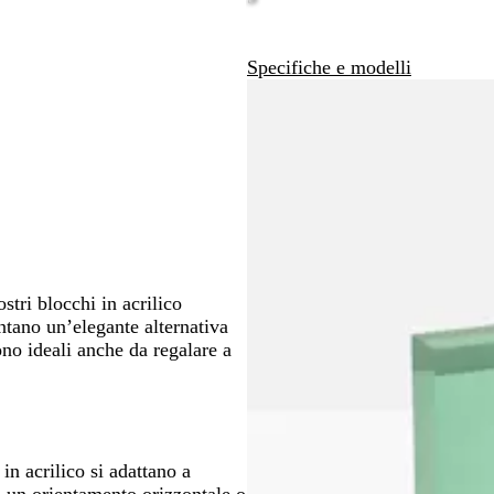
ti
spostarti
spostarti
Specifiche e modelli
ostri blocchi in acrilico
ntano un’elegante alternativa
ono ideali anche da regalare a
 in acrilico si adattano a
ra un orientamento orizzontale o