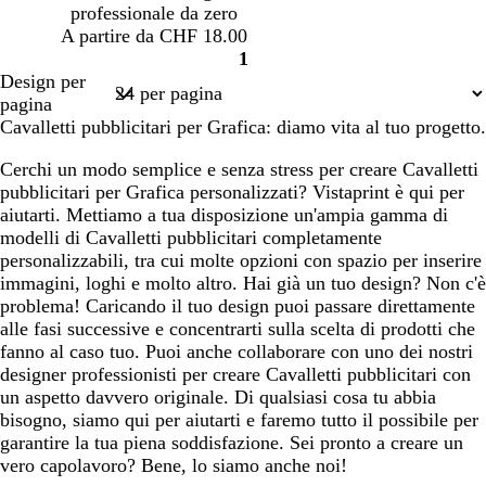
professionale da zero
c
h
A partire da CHF 18.00
u
i
1
r
a
Pagina
Design per
o
r
1
pagina
o
Cavalletti pubblicitari per Grafica: diamo vita al tuo progetto.
Cerchi un modo semplice e senza stress per creare Cavalletti
pubblicitari per Grafica personalizzati? Vistaprint è qui per
aiutarti. Mettiamo a tua disposizione un'ampia gamma di
modelli di Cavalletti pubblicitari completamente
personalizzabili, tra cui molte opzioni con spazio per inserire
immagini, loghi e molto altro. Hai già un tuo design? Non c'è
problema! Caricando il tuo design puoi passare direttamente
alle fasi successive e concentrarti sulla scelta di prodotti che
fanno al caso tuo. Puoi anche collaborare con uno dei nostri
designer professionisti per creare Cavalletti pubblicitari con
un aspetto davvero originale. Di qualsiasi cosa tu abbia
bisogno, siamo qui per aiutarti e faremo tutto il possibile per
garantire la tua piena soddisfazione. Sei pronto a creare un
vero capolavoro? Bene, lo siamo anche noi!