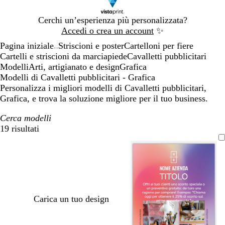
Diapositiva
Cerchi un’esperienza più personalizzata?
1
Accedi o crea un account
✨
di
Pagina iniziale
Striscioni e poster
Cartelloni per fiere
1
...
Cartelli e striscioni da marciapiede
Cavalletti pubblicitari
Modelli
Arti, artigianato e design
Grafica
Modelli di Cavalletti pubblicitari - Grafica
Personalizza i migliori modelli di Cavalletti pubblicitari,
Grafica, e trova la soluzione migliore per il tuo business.
Cerca modelli
19 risultati
Filtri
Carica un tuo design