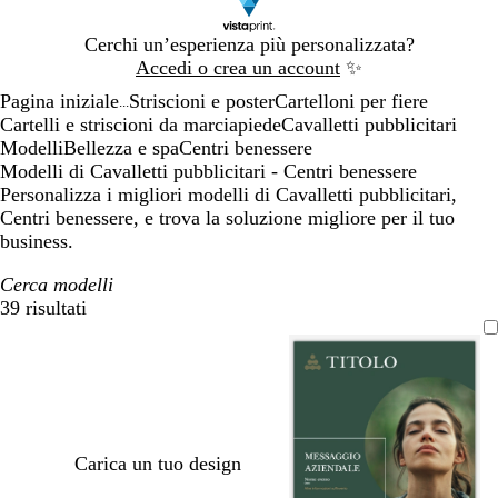
Diapositiva
Cerchi un’esperienza più personalizzata?
1
Accedi o crea un account
✨
di
Pagina iniziale
Striscioni e poster
Cartelloni per fiere
1
...
Cartelli e striscioni da marciapiede
Cavalletti pubblicitari
Modelli
Bellezza e spa
Centri benessere
Modelli di Cavalletti pubblicitari - Centri benessere
Personalizza i migliori modelli di Cavalletti pubblicitari,
Centri benessere, e trova la soluzione migliore per il tuo
business.
Cerca modelli
39 risultati
Filtri
Carica un tuo design