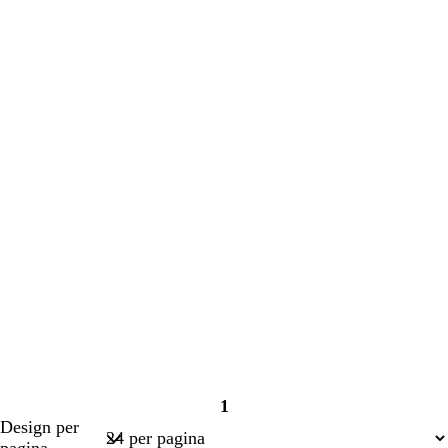
in
in
corso
corso
1
Pagina
Design per
1