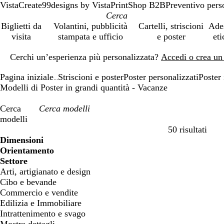
VistaCreate
99designs by Vista
PrintShop B2B
Preventivo pers
Biglietti da
Volantini, pubblicità
Cartelli, striscioni
Ade
visita
stampata e ufficio
e poster
eti
Diapositiva
Cerchi un’esperienza più personalizzata?
Accedi o crea un
1
di
Pagina iniziale
Striscioni e poster
Poster personalizzati
Poster 
1
...
Modelli di Poster in grandi quantità - Vacanze
Cerca
modelli
50 risultati
Filtri
Dimensioni
Orientamento
Settore
Arti, artigianato e design
Cibo e bevande
Commercio e vendite
Edilizia e Immobiliare
Intrattenimento e svago