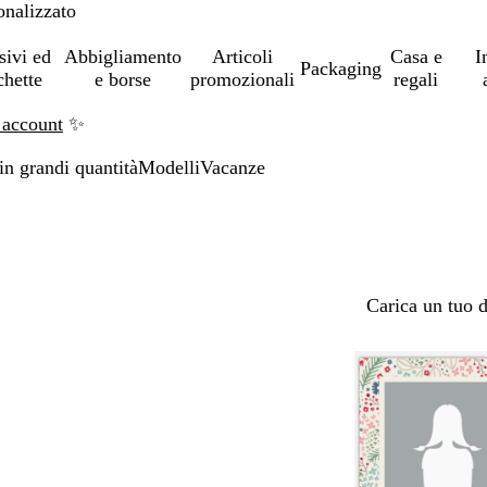
onalizzato
sivi ed
Abbigliamento
Articoli
Casa e
I
Packaging
chette
e borse
promozionali
regali
 account
✨
in grandi quantità
Modelli
Vacanze
Carica un tuo 