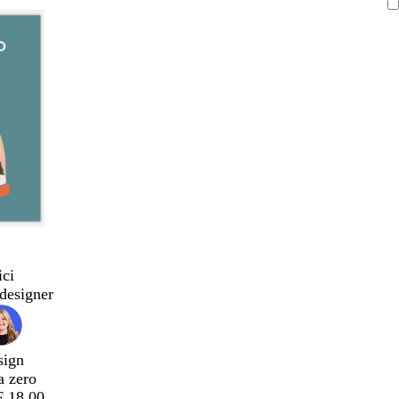
ici
designer
sign
a zero
F 18.00