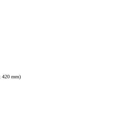
nto
x 420 mm)
nto