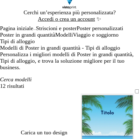
Diapositiva
Cerchi un’esperienza più personalizzata?
1
Accedi o crea un account
✨
di
Pagina iniziale
Striscioni e poster
Poster personalizzati
1
...
Poster in grandi quantità
Modelli
Viaggio e soggiorno
Tipi di alloggio
Modelli di Poster in grandi quantità - Tipi di alloggio
Personalizza i migliori modelli di Poster in grandi quantità,
Tipi di alloggio, e trova la soluzione migliore per il tuo
business.
Cerca modelli
12 risultati
Filtri
Carica un tuo design