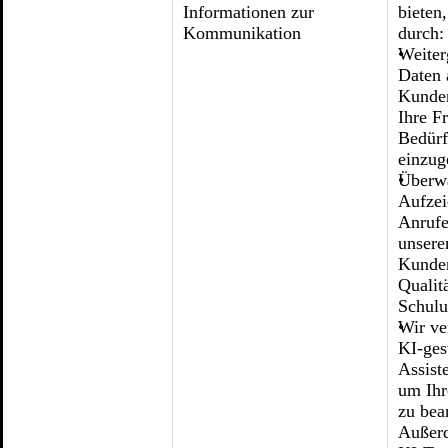
Informationen zur
bieten
Kommunikation
durch:
Weiter
Daten 
Kunden
Ihre F
Bedürf
einzug
Überw
Aufze
Anrufe
unser
Kunde
Qualit
Schul
Wir ve
KI-ges
Assist
um Ihr
zu bea
Außerd