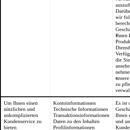
auszuf
Darübe
wir fo
berech
Geschä
Ihnen 
Produk
Dienst
Verfüg
die Si
ansehe
nehmen
unsere
zu pfl
verwal
Um Ihnen einen
Kontoinformationen
Es ist 
nützlichen und
Technische Informationen
Geschä
unkomplizierten
Transaktionsinformationen
Ihnen 
Kundenservice zu
Daten zu den Inhalten
und un
bieten
Profilinformationen
Kunden