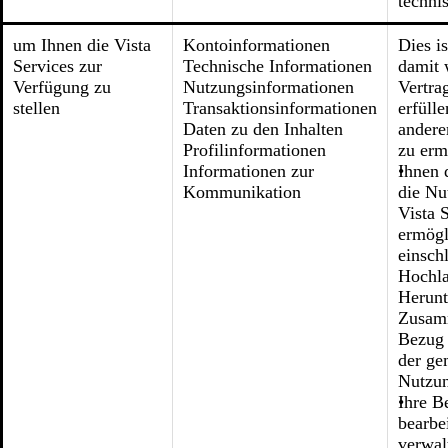
techni
um Ihnen die Vista
Kontoinformationen
Dies i
Services zur
Technische Informationen
damit 
Verfügung zu
Nutzungsinformationen
Vertra
stellen
Transaktionsinformationen
erfüll
Daten zu den Inhalten
andere
Profilinformationen
zu erm
Informationen zur
Ihnen 
Kommunikation
die Nu
Vista 
ermögl
einsch
Hochla
Herunt
Zusamm
Bezug 
der g
Nutzun
Ihre B
bearbe
verwal