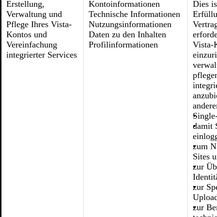
Erstellung,
Kontoinformationen
Dies is
Verwaltung und
Technische Informationen
Erfüll
Pflege Ihres Vista-
Nutzungsinformationen
Vertra
Kontos und
Daten zu den Inhalten
erford
Vereinfachung
Profilinformationen
Vista-
integrierter Services
einzur
verwal
pflege
integri
anzubi
ander
Single
damit 
einlog
zum Na
Sites 
zur Üb
Identit
zur Sp
Upload
zur Be