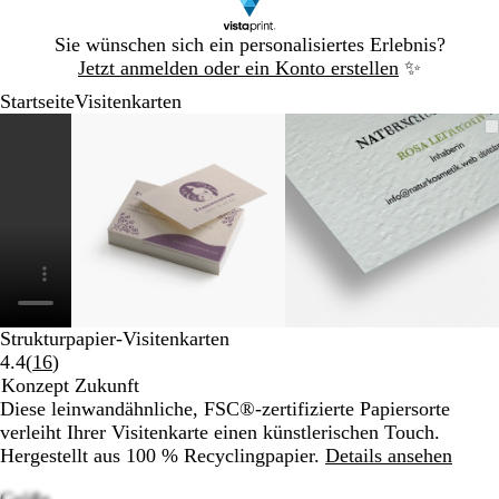
Galeriebild
Sie wünschen sich ein personalisiertes Erlebnis?
1
Jetzt anmelden oder ein Konto erstellen
✨
von
Startseite
Visitenkarten
1
Galeriebild
Vergrößer-/verkleinerbares
Zoom
Verwenden
Klicken
Vergrößer-/ve
Zoom
Verwenden
Klicken
1
Bild
auf
Sie
zum
Bild
auf
Sie
zum
von
Minimum
die
Vergrößern
Minimum
die
Vergrößern
3
Tasten
Tasten
+
+
und
und
-
-
zum
zum
Zoomen
Zoomen
und
und
Strukturpapier-Visitenkarten
die
die
Bewertungen
4.4
(
16
)
Pfeiltasten
Pfeiltasten
16
Konzept Zukunft
zum
zum
lesen
Diese leinwandähnliche, FSC®-zertifizierte Papiersorte
Schwenken.
Schwenken.
verleiht Ihrer Visitenkarte einen künstlerischen Touch.
Hergestellt aus 100 % Recyclingpapier.
Details ansehen