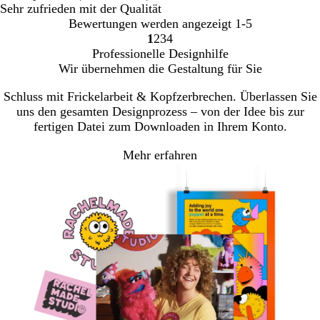
Sehr zufrieden mit der Qualität
Bewertungen werden angezeigt
1-5
1
2
3
4
Gehe
Gehe
Gehe
Gehe
Professionelle Designhilfe
zu
zu
zu
zu
Wir übernehmen die Gestaltung für Sie
Seite
Seite
Seite
Seite
Schluss mit Frickelarbeit & Kopfzerbrechen. Überlassen Sie
uns den gesamten Designprozess – von der Idee bis zur
fertigen Datei zum Downloaden in Ihrem Konto.
Mehr erfahren