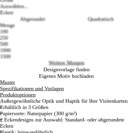
Größe
Auswählen...
Ecken
Abgerundet
Quadratisch
Menge
100
Loading
250
options
500
1000
1500
Weitere Mengen
Designvorlage finden
Eigenes Motiv hochladen
Muster
Spezifikationen und Vorlagen
Produktoptionen
Außergewöhnliche Optik und Haptik für Ihre Visitenkarten
Erhältlich in 3 Größen
Papiersorte: Naturpapier (300 g/m²)
2 Eckendesigns zur Auswahl: Standard- oder abgerundete
Ecken
Haptik: leinwandähnlich