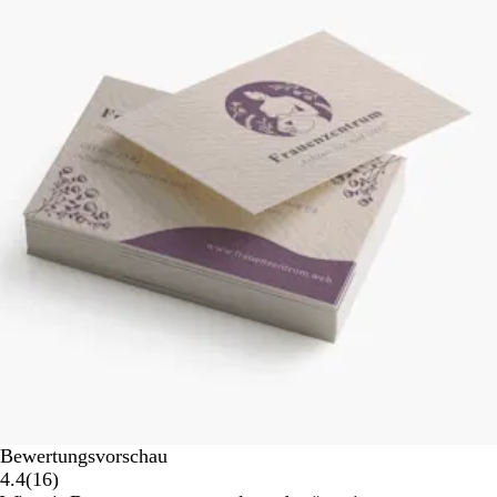
Bewertungsvorschau
16
4.4
(
16
)