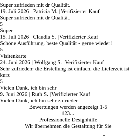
Super zufrieden mit dr Qualität.
19. Juli 2026
|
Patricia M.
|
Verifizierter Kauf
Super zufrieden mit dr Qualität.
5
Super
15. Juli 2026
|
Claudia S.
|
Verifizierter Kauf
Schöne Ausführung, beste Qualität - gerne wieder!
5
Visitenkarte
24. Juni 2026
|
Wolfgang S.
|
Verifizierter Kauf
Sehr zufrieden: die Erstellung ist einfach, die Lieferzeit ist
kurz
5
Vielen Dank, ich bin sehr
9. Juni 2026
|
Ruth S.
|
Verifizierter Kauf
Vielen Dank, ich bin sehr zufrieden
Bewertungen werden angezeigt
1-5
1
2
3
Gehe
Gehe
Gehe
Professionelle Designhilfe
zu
zu
zu
Wir übernehmen die Gestaltung für Sie
Seite
Seite
Seite