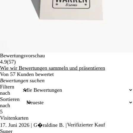
Bewertungsvorschau
57
4.9
(
57
)
Bewertungen
Wie wir Bewertungen sammeln und präsentieren
Von 57 Kunden bewertet
Meine
Sucheingaben
Filtern
nach
Sortieren
nach
5
Visitenkarten
Verifizierter Kauf
17. Juni 2026
|
G�raldine B.
|
Super