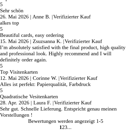
5
Sehr schön
26. Mai 2026
|
Anne B.
|
Verifizierter Kauf
alkes top
5
Beautiful cards, easy ordering
15. Mai 2026
|
Zsuzsanna K.
|
Verifizierter Kauf
I’m absolutely satisfied with the final product, high quality
and professional look. Highly recommend and I will
definitely order again.
5
Top Visitenkarten
12. Mai 2026
|
Corinne W.
|
Verifizierter Kauf
Alles ist perfekt: Papierqualität, Farbdruck
5
Quadratische Vesitenkarten
28. Apr. 2026
|
Laura F.
|
Verifizierter Kauf
Sehr gut. Schnelle Lieferung. Entspricht genau meinen
Vorstellungen !
Bewertungen werden angezeigt
1-5
1
2
3
Gehe
Gehe
Gehe